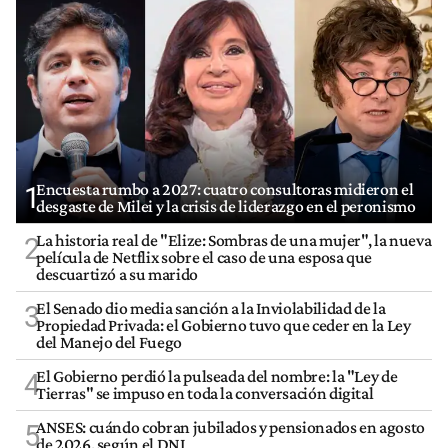
Encuesta rumbo a 2027: cuatro consultoras midieron el
1
desgaste de Milei y la crisis de liderazgo en el peronismo
La historia real de "Elize: Sombras de una mujer", la nueva
2
película de Netflix sobre el caso de una esposa que
descuartizó a su marido
El Senado dio media sanción a la Inviolabilidad de la
3
Propiedad Privada: el Gobierno tuvo que ceder en la Ley
del Manejo del Fuego
El Gobierno perdió la pulseada del nombre: la "Ley de
4
Tierras" se impuso en toda la conversación digital
ANSES: cuándo cobran jubilados y pensionados en agosto
5
de 2026, según el DNI