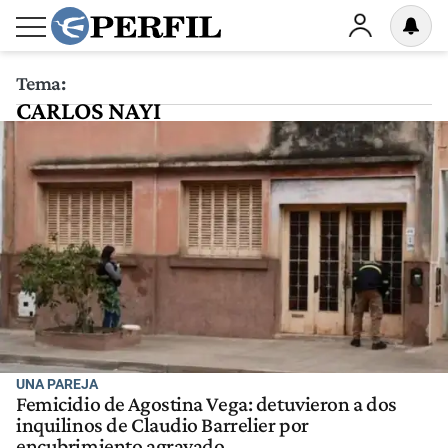
Tema:
CARLOS NAYI
UNA PAREJA
Femicidio de Agostina Vega: detuvieron a dos
inquilinos de Claudio Barrelier por
encubrimiento agravado