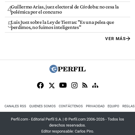
Guillermo Arias, juez electoral de Córdoba: no cesa la
4
polémica por el concurso
Luis Juez sobre la Ley de Tierras: "Es una pelea que
5
perdimos, no fuimos inteligentes"
VER MÁS
CANALES RSS
QUIENES SOMOS
CONTÁCTENOS
PRIVACIDAD
EQUIPO
REGLAS
Perfil.com - Editorial Perfil S.A.
| © Perfil.com 2006-2026 - Todos los
derechos reservados.
Editor responsable: Carlos Piro.