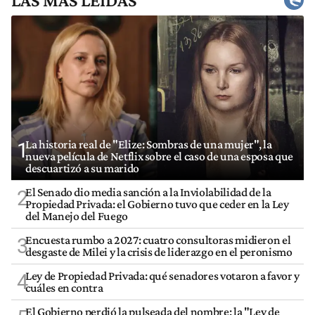
LAS MÁS LEÍDAS
La historia real de "Elize: Sombras de una mujer", la
1
nueva película de Netflix sobre el caso de una esposa que
descuartizó a su marido
El Senado dio media sanción a la Inviolabilidad de la
2
Propiedad Privada: el Gobierno tuvo que ceder en la Ley
del Manejo del Fuego
Encuesta rumbo a 2027: cuatro consultoras midieron el
3
desgaste de Milei y la crisis de liderazgo en el peronismo
Ley de Propiedad Privada: qué senadores votaron a favor y
4
cuáles en contra
El Gobierno perdió la pulseada del nombre: la "Ley de