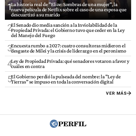
La historia real de "Elize: Sombras de una mujer", la
1
nueva película de Netflix sobre el caso de una esposa que
descuartizó a su marido
El Senado dio media sanción a la Inviolabilidad de la
2
Propiedad Privada: el Gobierno tuvo que ceder en la Ley
del Manejo del Fuego
Encuesta rumbo a 2027: cuatro consultoras midieron el
3
desgaste de Milei y la crisis de liderazgo en el peronismo
Ley de Propiedad Privada: qué senadores votaron a favor y
4
cuáles en contra
El Gobierno perdió la pulseada del nombre: la "Ley de
5
Tierras" se impuso en toda la conversación digital
VER MÁS