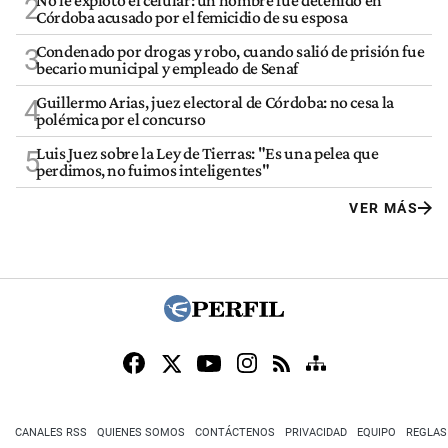
No le explotó el celular: un hombre fue detenido en
2
Córdoba acusado por el femicidio de su esposa
Condenado por drogas y robo, cuando salió de prisión fue
3
becario municipal y empleado de Senaf
Guillermo Arias, juez electoral de Córdoba: no cesa la
4
polémica por el concurso
Luis Juez sobre la Ley de Tierras: "Es una pelea que
5
perdimos, no fuimos inteligentes"
VER MÁS
CANALES RSS
QUIENES SOMOS
CONTÁCTENOS
PRIVACIDAD
EQUIPO
REGLAS