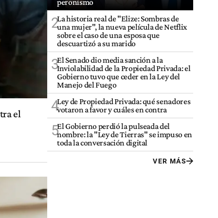
peronismo
La historia real de "Elize: Sombras de
2
una mujer", la nueva película de Netflix
sobre el caso de una esposa que
descuartizó a su marido
El Senado dio media sanción a la
3
Inviolabilidad de la Propiedad Privada: el
Gobierno tuvo que ceder en la Ley del
Manejo del Fuego
Ley de Propiedad Privada: qué senadores
4
votaron a favor y cuáles en contra
ra el
El Gobierno perdió la pulseada del
5
nombre: la "Ley de Tierras" se impuso en
toda la conversación digital
VER MÁS