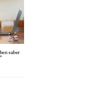
eben saber
”