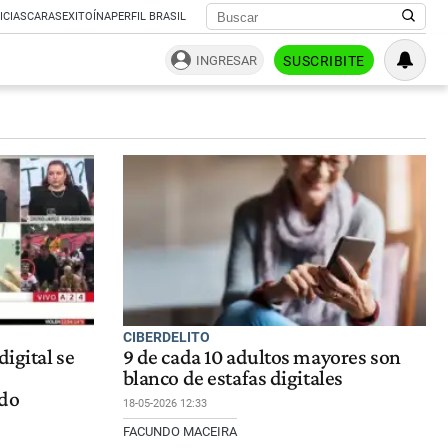
ICIAS
CARAS
EXITOÍNA
PERFIL BRASIL
INGRESAR
SUSCRIBITE
CIBERDELITO
digital se
9 de cada 10 adultos mayores son
blanco de estafas digitales
ado
18-05-2026 12:33
FACUNDO MACEIRA