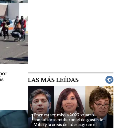
 por
LAS MÁS LEÍDAS
as
Encuesta rumbo a 2027: cuatro
1
consultoras midieron el desgaste de
Milei y la crisis de liderazgo en el