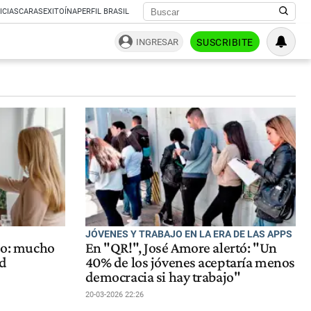
ICIAS
CARAS
EXITOÍNA
PERFIL BRASIL
INGRESAR
SUSCRIBITE
JÓVENES Y TRABAJO EN LA ERA DE LAS APPS
ajo: mucho
En "QR!", José Amore alertó: "Un
d
40% de los jóvenes aceptaría menos
democracia si hay trabajo"
20-03-2026 22:26