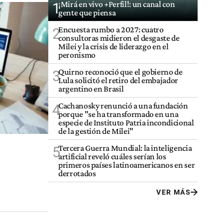
¡Mirá en vivo +Perfil!: un canal con
1
gente que piensa
Encuesta rumbo a 2027: cuatro
2
consultoras midieron el desgaste de
Milei y la crisis de liderazgo en el
peronismo
Quirno reconoció que el gobierno de
3
Lula solicitó el retiro del embajador
argentino en Brasil
Cachanosky renunció a una fundación
4
porque "se ha transformado en una
especie de Instituto Patria incondicional
de la gestión de Milei"
Tercera Guerra Mundial: la inteligencia
5
artificial reveló cuáles serían los
primeros países latinoamericanos en ser
derrotados
VER MÁS