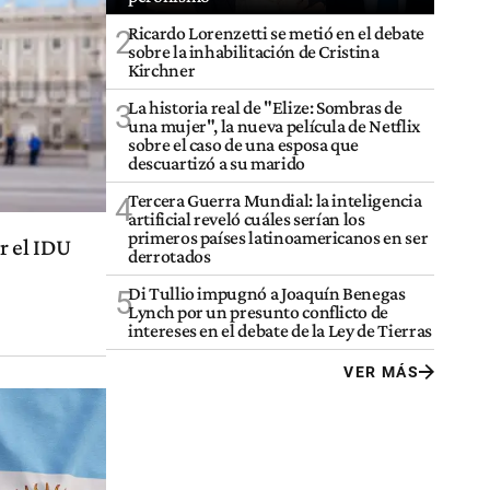
Ricardo Lorenzetti se metió en el debate
2
sobre la inhabilitación de Cristina
Kirchner
La historia real de "Elize: Sombras de
3
una mujer", la nueva película de Netflix
sobre el caso de una esposa que
descuartizó a su marido
Tercera Guerra Mundial: la inteligencia
4
artificial reveló cuáles serían los
primeros países latinoamericanos en ser
r el IDU
derrotados
Di Tullio impugnó a Joaquín Benegas
5
Lynch por un presunto conflicto de
intereses en el debate de la Ley de Tierras
VER MÁS