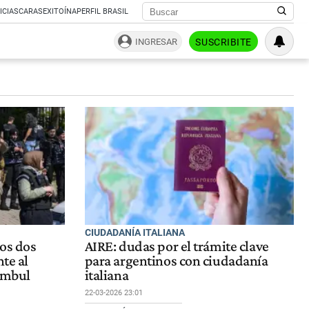
ICIAS
CARAS
EXITOÍNA
PERFIL BRASIL
INGRESAR
SUSCRIBITE
CIUDADANÍA ITALIANA
ros dos
AIRE: dudas por el trámite clave
nte al
para argentinos con ciudadanía
tambul
italiana
22-03-2026 23:01