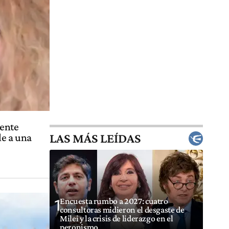
mente
LAS MÁS LEÍDAS
le a una
Encuesta rumbo a 2027: cuatro
1
consultoras midieron el desgaste de
Milei y la crisis de liderazgo en el
peronismo