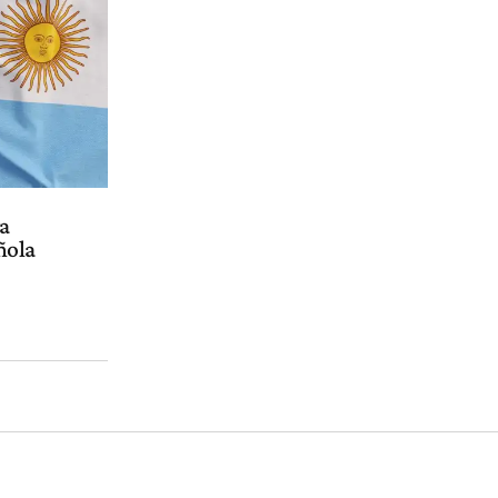
va
ñola