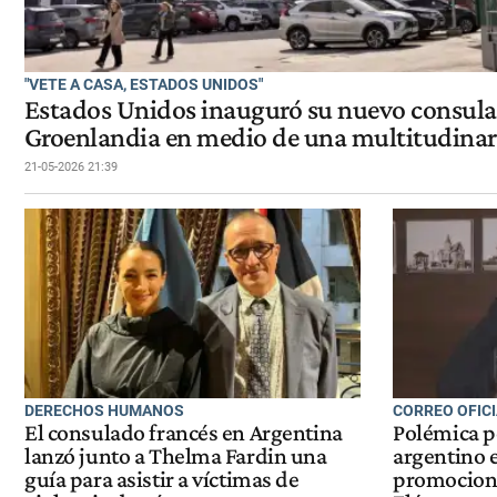
"VETE A CASA, ESTADOS UNIDOS"
Estados Unidos inauguró su nuevo consulad
Groenlandia en medio de una multitudinari
21-05-2026 21:39
DERECHOS HUMANOS
CORREO OFIC
El consulado francés en Argentina
Polémica p
lanzó junto a Thelma Fardin una
argentino 
guía para asistir a víctimas de
promocionó