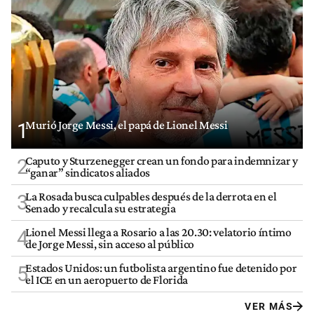
Murió Jorge Messi, el papá de Lionel Messi
1
Caputo y Sturzenegger crean un fondo para indemnizar y
2
“ganar” sindicatos aliados
La Rosada busca culpables después de la derrota en el
3
Senado y recalcula su estrategia
Lionel Messi llega a Rosario a las 20.30: velatorio íntimo
4
de Jorge Messi, sin acceso al público
Estados Unidos: un futbolista argentino fue detenido por
5
el ICE en un aeropuerto de Florida
VER MÁS