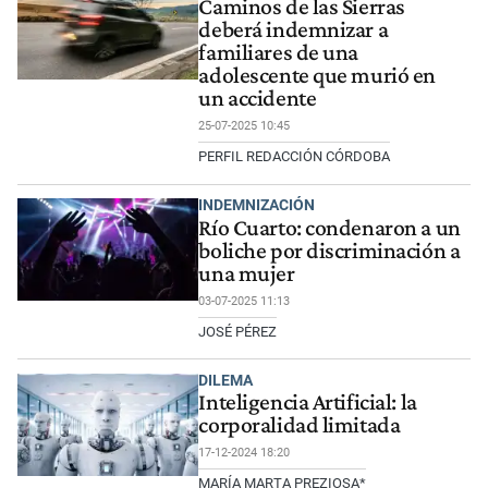
Caminos de las Sierras
deberá indemnizar a
familiares de una
adolescente que murió en
un accidente
25-07-2025 10:45
PERFIL REDACCIÓN CÓRDOBA
INDEMNIZACIÓN
Río Cuarto: condenaron a un
boliche por discriminación a
una mujer
03-07-2025 11:13
JOSÉ PÉREZ
DILEMA
Inteligencia Artificial: la
corporalidad limitada
17-12-2024 18:20
MARÍA MARTA PREZIOSA*