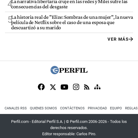
La narrativa libertaria cruje en las redes y Milei sufre las
4
consecuencias del desgaste
La historia real de "Elize: Sombras de una mujer", la nueva
5
película de Netflix sobre el caso de una esposa que
descuartizó a su marido
VER MÁS
CANALES RSS
QUIENES SOMOS
CONTÁCTENOS
PRIVACIDAD
EQUIPO
REGLAS
Perfil.com - Editorial Perfil S.A.
| © Perfil.com 2006-2026 - Todos los
derechos reservados.
Editor responsable: Carlos Piro.