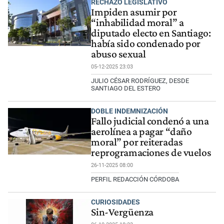
RECHAZO LEGISLATIVO
Impiden asumir por
“inhabilidad moral” a
diputado electo en Santiago:
había sido condenado por
abuso sexual
05-12-2025 23:03
JULIO CÉSAR RODRÍGUEZ, DESDE
SANTIAGO DEL ESTERO
DOBLE INDEMNIZACIÓN
Fallo judicial condenó a una
aerolínea a pagar “daño
moral” por reiteradas
reprogramaciones de vuelos
26-11-2025 08:00
PERFIL REDACCIÓN CÓRDOBA
CURIOSIDADES
Sin-Vergüenza