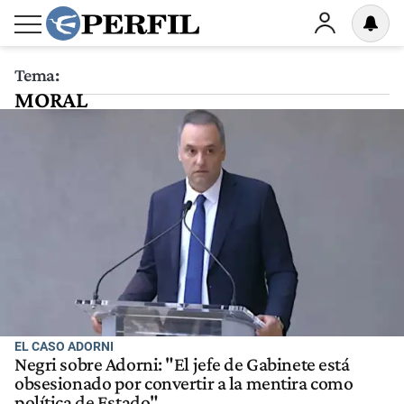
Tema:
MORAL
EL CASO ADORNI
Negri sobre Adorni: "El jefe de Gabinete está
obsesionado por convertir a la mentira como
política de Estado"