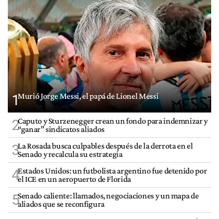
Murió Jorge Messi, el papá de Lionel Messi
1
Caputo y Sturzenegger crean un fondo para indemnizar y
2
“ganar” sindicatos aliados
La Rosada busca culpables después de la derrota en el
3
Senado y recalcula su estrategia
Estados Unidos: un futbolista argentino fue detenido por
4
el ICE en un aeropuerto de Florida
Senado caliente: llamados, negociaciones y un mapa de
5
aliados que se reconfigura