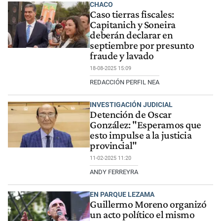
CHACO
Caso tierras fiscales:
Capitanich y Soneira
deberán declarar en
septiembre por presunto
fraude y lavado
18-08-2025 15:09
REDACCIÓN PERFIL NEA
INVESTIGACIÓN JUDICIAL
Detención de Oscar
González: "Esperamos que
esto impulse a la justicia
provincial"
11-02-2025 11:20
ANDY FERREYRA
EN PARQUE LEZAMA
Guillermo Moreno organizó
un acto político el mismo