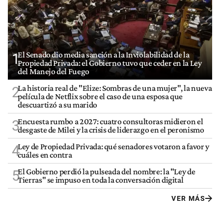
El Senado dio media sanción a la Inviolabilidad de la
1
Propiedad Privada: el Gobierno tuvo que ceder en la Ley
del Manejo del Fuego
La historia real de "Elize: Sombras de una mujer", la nueva
2
película de Netflix sobre el caso de una esposa que
descuartizó a su marido
Encuesta rumbo a 2027: cuatro consultoras midieron el
3
desgaste de Milei y la crisis de liderazgo en el peronismo
Ley de Propiedad Privada: qué senadores votaron a favor y
4
cuáles en contra
El Gobierno perdió la pulseada del nombre: la "Ley de
5
Tierras" se impuso en toda la conversación digital
VER MÁS