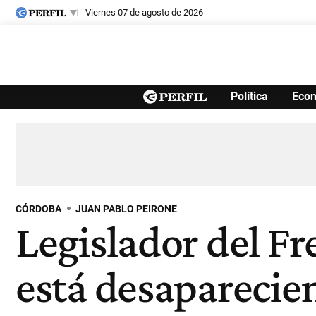
viernes 07 de agosto de 2026
Últimas noticias
Política
Eco
Inicio
Ahora
Opinión
Cultura
Arte
Educación
Videos
Córdoba
Reperfilar
Diario del Juicio
CÓRDOBA
JUAN PABLO PEIRONE
Legislador del Fr
está desaparecien