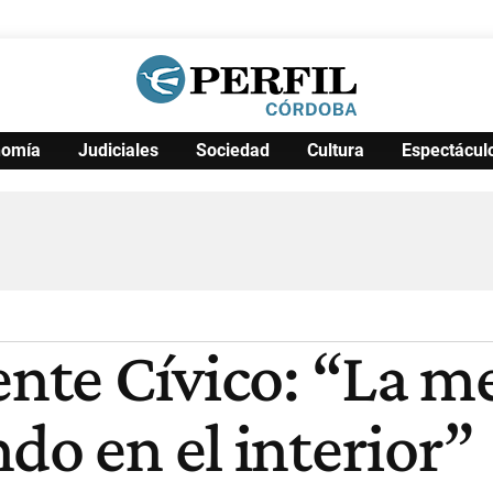
nomía
Judiciales
Sociedad
Cultura
Espectácul
Política
Pymes
Salud
Internacional
Clima
Deportes
Business
Noticias
Caras
ente Cívico: “La m
do en el interior”