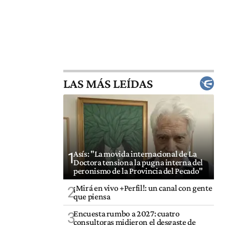
LAS MÁS LEÍDAS
Asís: "La movida internacional de La
1
Doctora tensiona la pugna interna del
peronismo de la Provincia del Pecado"
¡Mirá en vivo +Perfil!: un canal con gente
2
que piensa
Encuesta rumbo a 2027: cuatro
3
consultoras midieron el desgaste de