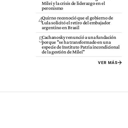
Milei y la crisis de liderazgo en el
peronismo
Quirno reconoció que el gobierno de
4
Lula solicitó el retiro del embajador
argentino en Brasil
Cachanosky renunció a una fundación
5
porque "se ha transformado en una
especie de Instituto Patria incondicional
de la gestión de Milei"
VER MÁS