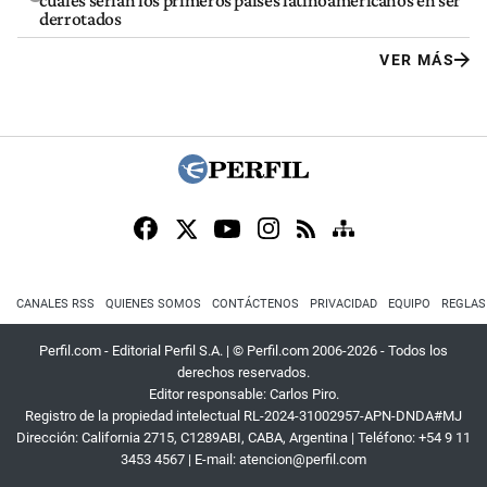
cuáles serían los primeros países latinoamericanos en ser
derrotados
VER MÁS
CANALES RSS
QUIENES SOMOS
CONTÁCTENOS
PRIVACIDAD
EQUIPO
REGLAS
Perfil.com - Editorial Perfil S.A.
| © Perfil.com 2006-2026 - Todos los
derechos reservados.
Editor responsable: Carlos Piro.
Registro de la propiedad intelectual RL-2024-31002957-APN-DNDA#MJ
Dirección:
California 2715
,
C1289ABI
,
CABA, Argentina
| Teléfono:
+54 9 11
3453 4567
| E-mail:
atencion@perfil.com