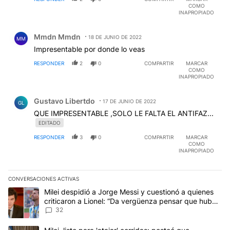
COMO
INAPROPIADO
Comentario de Mmdn Mmdn.
Mmdn Mmdn
18 DE JUNIO DE 2022
MM
Impresentable por donde lo veas
RESPONDER
2
0
COMPARTIR
MARCAR
COMO
INAPROPIADO
Comentario de Gustavo Libertdo.
Gustavo Libertdo
17 DE JUNIO DE 2022
GL
QUE IMPRESENTABLE ,SOLO LE FALTA EL ANTIFAZ...
EDITADO
RESPONDER
3
0
COMPARTIR
MARCAR
COMO
INAPROPIADO
CONVERSACIONES ACTIVAS
Este listado muestra los artículos con más comentarios en los últim
Un artículo de tendencia con el título "Milei despidió a Jorge Mes
Milei despidió a Jorge Messi y cuestionó a quienes
criticaron a Lionel: “Da vergüenza pensar que hubo
anti-Messi”
32