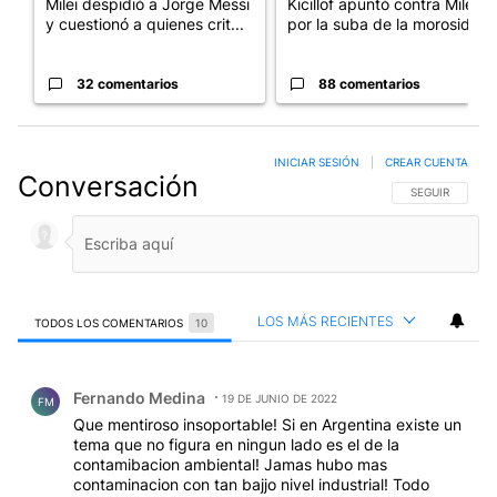
Milei despidió a Jorge Messi
Kicillof apuntó contra Milei
y cuestionó a quienes crit...
por la suba de la morosida...
32 comentarios
88 comentarios
INICIAR SESIÓN
|
CREAR CUENTA
Conversación
SIGA ESTA CO
SEGUIR
LOS MÁS RECIENTES
TODOS LOS COMENTARIOS
10
Todos los comentarios
Comentario de Fernando Medina.
Fernando Medina
19 DE JUNIO DE 2022
FM
Que mentiroso insoportable! Si en Argentina existe un
tema que no figura en ningun lado es el de la
contamibacion ambiental! Jamas hubo mas
contaminacion con tan bajjo nivel industrial! Todo