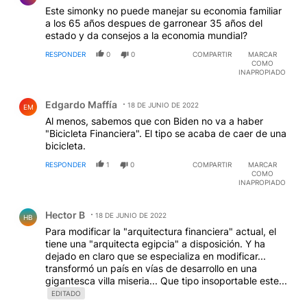
Este simonky no puede manejar su economia familiar
a los 65 años despues de garronear 35 años del
estado y da consejos a la economia mundial?
RESPONDER
0
0
COMPARTIR
MARCAR
COMO
INAPROPIADO
Comentario de Edgardo Maffía.
Edgardo Maffía
18 DE JUNIO DE 2022
EM
Al menos, sabemos que con Biden no va a haber
"Bicicleta Financiera". El tipo se acaba de caer de una
bicicleta.
RESPONDER
1
0
COMPARTIR
MARCAR
COMO
INAPROPIADO
Comentario de Hector B.
Hector B
18 DE JUNIO DE 2022
HB
Para modificar la "arquitectura financiera" actual, el
tiene una "arquitecta egipcia" a disposición. Y ha
dejado en claro que se especializa en modificar...
transformó un país en vías de desarrollo en una
gigantesca villa miseria... Que tipo insoportable este...
EDITADO