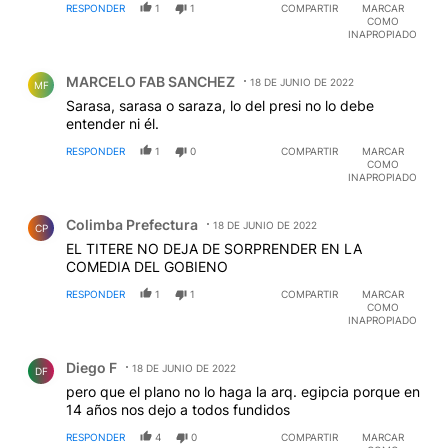
RESPONDER
1
1
COMPARTIR
MARCAR
COMO
INAPROPIADO
Comentario de MARCELO FAB SANCHEZ.
MARCELO FAB SANCHEZ
18 DE JUNIO DE 2022
MF
Sarasa, sarasa o saraza, lo del presi no lo debe
entender ni él.
RESPONDER
1
0
COMPARTIR
MARCAR
COMO
INAPROPIADO
Comentario de Colimba Prefectura.
Colimba Prefectura
18 DE JUNIO DE 2022
CP
EL TITERE NO DEJA DE SORPRENDER EN LA
COMEDIA DEL GOBIENO
RESPONDER
1
1
COMPARTIR
MARCAR
COMO
INAPROPIADO
Comentario de Diego F.
Diego F
18 DE JUNIO DE 2022
DF
pero que el plano no lo haga la arq. egipcia porque en
14 años nos dejo a todos fundidos
RESPONDER
4
0
COMPARTIR
MARCAR