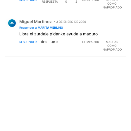
RESPUESTA
0
2
COMO
EDUCACIÓN, A LA OPERATIVIDAD DE CIERTAS
INAPROPIADO
INDUSTRIAS Y VENEZUELA SERÁ NUEVAMENTE UN
BASTIÓN CLAVE PARA AMÉRICA LATINA Y LUEGO...
Respuesta de Miguel Martinez.
¡PAÑALES PARA ORTEGA QUE IREMOS POR TI Y TU
Miguel Martinez
3 DE ENERO DE 2026
MM
A- GITANADA MUJER!
Responder a
MARITA MERLINO
Llora el zurdaje pidanke ayuda a maduro
RESPONDER
0
0
COMPARTIR
MARCAR
COMO
INAPROPIADO