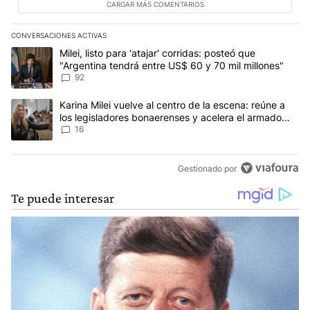
CARGAR MÁS COMENTARIOS
CONVERSACIONES ACTIVAS
Este listado muestra los artículos con más comentarios en los últim
Un artículo de tendencia con el título "Milei, listo para 'atajar' c
Milei, listo para 'atajar' corridas: posteó que
"Argentina tendrá entre US$ 60 y 70 mil millones"
92
Un artículo de tendencia con el título "Karina Milei vuelve al cen
Karina Milei vuelve al centro de la escena: reúne a
los legisladores bonaerenses y acelera el armado
para 2027
16
Gestionado por