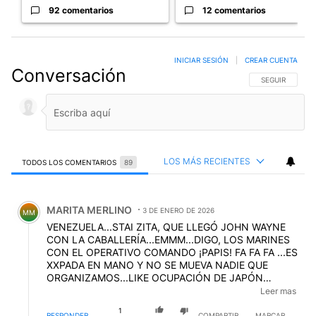
92 comentarios
12 comentarios
INICIAR SESIÓN
|
CREAR CUENTA
Conversación
SIGA ESTA CO
SEGUIR
LOS MÁS RECIENTES
TODOS LOS COMENTARIOS
89
Todos los comentarios
Comentario de MARITA MERLINO.
MARITA MERLINO
3 DE ENERO DE 2026
MM
VENEZUELA...STAI ZITA, QUE LLEGÓ JOHN WAYNE
CON LA CABALLERÍA...EMMM...DIGO, LOS MARINES
CON EL OPERATIVO COMANDO ¡PAPIS! FA FA FA ...ES
XXPADA EN MANO Y NO SE MUEVA NADIE QUE
ORGANIZAMOS...LIKE OCUPACIÓN DE JAPÓN
LUEGO DE LA SEGUNDA GUERRA Y EMPEZAMO A
Leer mas
HACER GUITA ¿O QUÉ? ¿DÓNDE ESTÁ? UN
1
TOQUECITO A LA CONSTITUCIÓN, A LA
RESPONDER
COMPARTIR
MARCAR