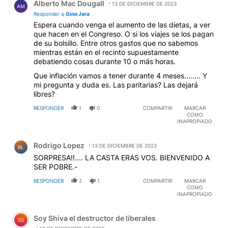
Alberto Mac Dougall
13 DE DICIEMBRE DE 2023
AM
Responder a
Gino Jara
Espera cuando venga el aumento de las dietas, a ver
que hacen en el Congreso. O si los viajes se los pagan
de su bolsillo. Entre otros gastos que no sabemos
mientras están en el recinto supuestamente
debatiendo cosas durante 10 o más horas.
Que inflación vamos a tener durante 4 meses........ Y
mi pregunta y duda es. Las paritarias? Las dejará
libres?
RESPONDER
1
0
COMPARTIR
MARCAR
COMO
INAPROPIADO
Comentario de Rodrigo Lopez.
Rodrigo Lopez
13 DE DICIEMBRE DE 2023
RL
SORPRESA!!.... LA CASTA ERAS VOS. BIENVENIDO A
SER POBRE.-
RESPONDER
2
1
COMPARTIR
MARCAR
COMO
INAPROPIADO
Comentario de Soy Shiva el destructor de liberales.
Soy Shiva el destructor de liberales
SS