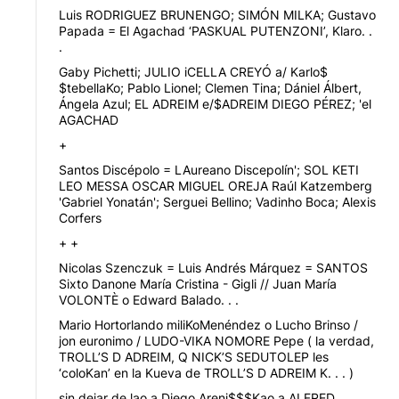
Luis RODRIGUEZ BRUNENGO; SIMÓN MILKA; Gustavo
Papada = El Agachad ‘PASKUAL PUTENZONI’, Klaro. .
.
Gaby Pichetti; JULIO iCELLA CREYÓ a/ Karlo$
$tebellaKo; Pablo Lionel; Clemen Tina; Dániel Álbert,
Ángela Azul; EL ADREIM e/$ADREIM DIEGO PÉREZ; 'el
AGACHAD
+
Santos Discépolo = LAureano Discepolín'; SOL KETI
LEO MESSA OSCAR MIGUEL OREJA Raúl Katzemberg
'Gabriel Yonatán'; Serguei Bellino; Vadinho Boca; Alexis
Corfers
+ +
Nicolas Szenczuk = Luis Andrés Márquez = SANTOS
Sixto Danone María Cristina - Gigli // Juan María
VOLONTÈ o Edward Balado. . .
Mario Hortorlando miliKoMenéndez o Lucho Brinso /
jon euronimo / LUDO-VIKA NOMORE Pepe ( la verdad,
TROLL’S D ADREIM, Q NICK’S SEDUTOLEP les
‘coloKan’ en la Kueva de TROLL’S D ADREIM K. . . )
sin dejar de lao a Diego Areni$$$Kao a ALFRED