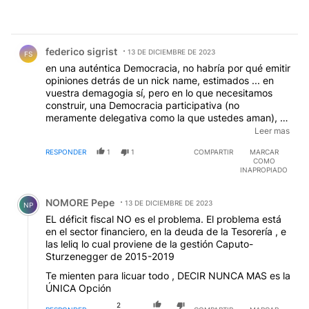
Comentario de federico sigrist.
federico sigrist
13 DE DICIEMBRE DE 2023
FS
en una auténtica Democracia, no habría por qué emitir
opiniones detrás de un nick name, estimados ... en
vuestra demagogia sí, pero en lo que necesitamos
construir, una Democracia participativa (no
meramente delegativa como la que ustedes aman), no
debe ser un problema opinar dando la cara y
Leer mas
aceptando los disensos (no los insultos) de los demás
RESPONDER
1
1
COMPARTIR
MARCAR
... están invitados, pero no contesto mensajes desde
COMO
las confortables zonas oscuras del anonimato
INAPROPIADO
Comentario de NOMORE Pepe.
NOMORE Pepe
13 DE DICIEMBRE DE 2023
NP
EL déficit fiscal NO es el problema. El problema está
en el sector financiero, en la deuda de la Tesorería , e
las leliq lo cual proviene de la gestión Caputo-
Sturzenegger de 2015-2019
Te mienten para licuar todo , DECIR NUNCA MAS es la
ÚNICA Opción
2