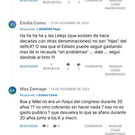
RESPONDER
COMPARTIR
MARCAR
RESPUESTAS
3
3
COMO
INAPROPIADO
Respuesta de Emilia Como.
Emilia Como
13 DE DICIEMBRE DE 2023
EC
Responder a
NOMORE Pepe
Ha ha ha ha y las Leliqs (que existen de hace
decadas con otras denominaciones) no son "hijas" del
deficit? O sea que el Estado puede seguir gastando
mas de lo recauda "sin problemas" ... dale ... segui
dandole al tinto !!!
1
RESPONDER
COMPARTIR
MARCAR
RESPUESTA
2
2
COMO
INAPROPIADO
Respuesta de Max Damage.
Max Damage
14 DE DICIEMBRE DE 2023
MD
Responder a
Emilia Como
Bue y Milei no era un ñoqui del congreso durante 20
años ?? no vino cobrando sin hacer nada ? eso no es
gasto publico ? que devuelva lo que se afano durante
20 años junto a los K y macri.
RESPONDER
0
0
COMPARTIR
MARCAR
COMO
INAPROPIADO