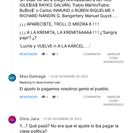
IGLE$IA$ RAYKO GALVÁN; ‘Fabio Mártin/Fabio
Bu$to$’ o Carlos INMUND o RÚBEN RIQUELME +
RICHARD NANDÍN G. Bangertery Manuel Guyot. . .
¡ ¡ ¡ APARECI$TE, TROLL D MIEDRA K ! ! !
¡ ¡ ¡ A LA KREMITA, LA KREMITAAAAA ! ! ! ¿’Sangra
papi’? ¿?
'Luche y VUELVE-n A LA KÁRCEL. . .'
RESPONDER
1
0
COMPARTIR
MARCAR
COMO
INAPROPIADO
Respuesta de Max Damage.
Max Damage
14 DE DICIEMBRE DE 2023
MD
Replying to deactivated user
El ajusto lo pagamos nosotros genio el pueblo.
RESPONDER
0
1
COMPARTIR
MARCAR
COMO
INAPROPIADO
Comentario de Gino Jara.
Gino Jara
13 DE DICIEMBRE DE 2023
GJ
Y...? Qué pasó? No era que el ajuste lo iba pagar la
clase política?