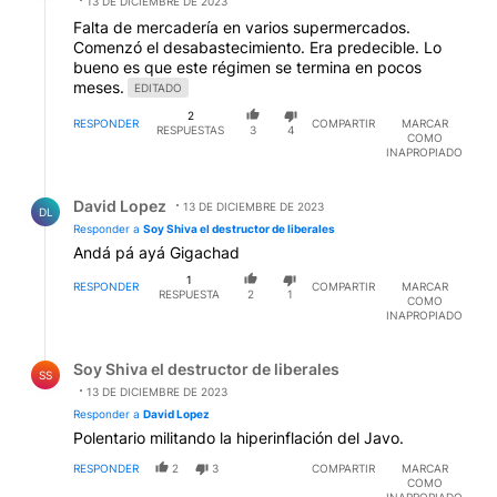
13 DE DICIEMBRE DE 2023
Falta de mercadería en varios supermercados.
Comenzó el desabastecimiento. Era predecible. Lo
bueno es que este régimen se termina en pocos
meses.
EDITADO
2
RESPONDER
COMPARTIR
MARCAR
RESPUESTAS
3
4
COMO
INAPROPIADO
Respuesta de David Lopez.
David Lopez
13 DE DICIEMBRE DE 2023
DL
Responder a
Soy Shiva el destructor de liberales
Andá pá ayá Gigachad
1
RESPONDER
COMPARTIR
MARCAR
RESPUESTA
2
1
COMO
INAPROPIADO
Respuesta de Soy Shiva el destructor de liberales.
Soy Shiva el destructor de liberales
SS
13 DE DICIEMBRE DE 2023
Responder a
David Lopez
Polentario militando la hiperinflación del Javo.
RESPONDER
2
3
COMPARTIR
MARCAR
COMO