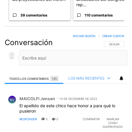
rep...
39 comentarios
110 comentarios
INICIAR SESIÓN
|
CREAR CUENTA
Conversación
SIGA ESTA CO
SEGUIR
LOS MÁS RECIENTES
TODOS LOS COMENTARIOS
195
Todos los comentarios
Comentario de MAICOLFI Jensen.
MAICOLFI Jensen
13 DE DICIEMBRE DE 2023
MJ
El apellido de este chico hace honor a para qué lo
pusieron
RESPONDER
0
0
COMPARTIR
MARCAR
COMO
INAPROPIADO