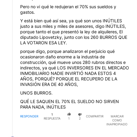
Pero no vi qué le redujeran el 70% sus sueldos y
gastos.
Y está bien qué así sea, ya qué son unos INÚTILES
justo a sus miles y miles de asesores, digo INÚTILES,
porque tanto el que presentó la ley de alquileres, El
diputado Lipovetzky, junto con los 260 BURROS QUE
LA VOTARON ESA LEY.
porque digo, porque analizaron el perjuicio qué
ocasionaron daño enorme a la industria de
construcción, qué mueve unos 280 rubros directos e
indirectos, ya qué LOS INVERSORES EN EL MERCADO
INMOBILIARIO NADIE INVIRTIÓ NADA ESTOS 4
AÑOS, PORQUÉ? PORQUE EL RECUPERO DE LA
INVASIÓN ERA DE 40 AÑOS,
UNOS BURROS.
QUÉ LE SAQUEN EL 70% EL SUELDO NO SIRVEN
PARA NADA, INÚTILES
1
RESPONDER
COMPARTIR
MARCAR
RESPUESTA
1
2
COMO
INAPROPIADO
Respuesta de Alberto Mac Dougall.