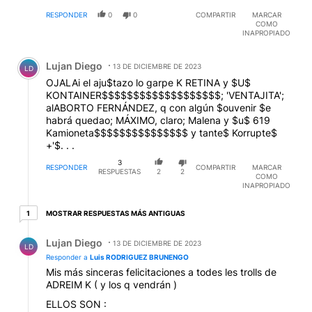
RESPONDER
0
0
COMPARTIR
MARCAR
COMO
INAPROPIADO
Comentario de Lujan Diego.
Lujan Diego
13 DE DICIEMBRE DE 2023
LD
OJALAi el aju$tazo lo garpe K RETINA y $U$
KONTAINER$$$$$$$$$$$$$$$$$$$; 'VENTAJITA';
alABORTO FERNÁNDEZ, q con algún $ouvenir $e
habrá quedao; MÁXIMO, claro; Malena y $u$ 619
Kamioneta$$$$$$$$$$$$$$$ y tante$ Korrupte$
+'$. . .
3
RESPONDER
COMPARTIR
MARCAR
RESPUESTAS
2
2
COMO
INAPROPIADO
1 respuesta más antiguas
MOSTRAR RESPUESTAS MÁS ANTIGUAS
1
Respuesta de Lujan Diego.
Lujan Diego
13 DE DICIEMBRE DE 2023
LD
Responder a
Luis RODRIGUEZ BRUNENGO
Mis más sinceras felicitaciones a todes les trolls de
ADREIM K ( y los q vendrán )
ELLOS SON :