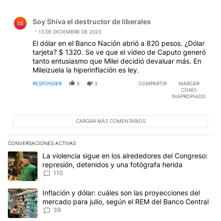
Comentario de Soy Shiva el destructor de liberales.
Soy Shiva el destructor de liberales
SS
13 DE DICIEMBRE DE 2023
El dólar en el Banco Nación abrió a 820 pesos. ¿Dólar
tarjeta? $ 1320. Se ve que el video de Caputo generó
tanto entusiasmo que Milei decidió devaluar más. En
Mileizuela la hiperinflación es ley.
RESPONDER
3
3
COMPARTIR
MARCAR
COMO
INAPROPIADO
CARGAR MÁS COMENTARIOS
CONVERSACIONES ACTIVAS
Este listado muestra los artículos con más comentarios en los últim
Un artículo de tendencia con el título "La violencia sigue en los 
La violencia sigue en los alrededores del Congreso:
represión, detenidos y una fotógrafa herida
110
Un artículo de tendencia con el título "Inflación y dólar: cuáles 
Inflación y dólar: cuáles son las proyecciones del
mercado para julio, según el REM del Banco Central
39