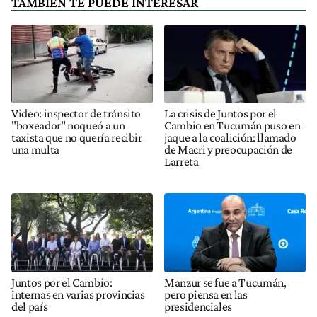
TAMBIÉN TE PUEDE INTERESAR
Video: inspector de tránsito
La crisis de Juntos por el
"boxeador" noqueó a un
Cambio en Tucumán puso en
taxista que no quería recibir
jaque a la coalición: llamado
una multa
de Macri y preocupación de
Larreta
Juntos por el Cambio:
Manzur se fue a Tucumán,
internas en varias provincias
pero piensa en las
del país
presidenciales