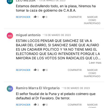
LEO MESSA
13 DE MARZO DE 2023
LM
Estamos destrullendo todo, en la plasa, hiremos ha
tomar la caza de gobierno de C.A.B.A.
RESPONDER
1
0
COMPARTIR
MARCAR
COMO
INAPROPIADO
Comentario de miguel antonio.
miguel antonio
13 DE MARZO DE 2023
MA
ESTAN LOCOS PENSAR QUE SANCHEZ SE VA A
BAJAR DEL CARRO, SI SANCHEZ SABE QUE ALFARO
ES UN CADAVER POLITICO Y YA NO TIENE MAS EL
ELECTORADO QUE SALIO INTENDENTE PORQUE LA
MAYORIA DE LOS VOTOS SON RADICALES QUE LO
UNGIERON INTENDENTE Y AHORA RADICALES
Leer mas
VOTAREMOS RADICALES NO VA MAS NINGUNA
RESPONDER
0
0
COMPARTIR
MARCAR
ALIANZA Y MORALES QUE SE DEDIQUE A JUJUY NO
COMO
TIENE NADA QUE HACER EN TUCUMAN ,ADEMAS EL
INAPROPIADO
SALIO GRACIAS AL PERONISMO SINO NO SALE NI
Comentario de Ramiro Marra El Virgotario.
HASTA LOS DIEZ Y NO NOS QUEMAMOS MAS
Ramiro Marra El Virgotario
13 DE MARZO DE 2023
RM
El señor feudal de la Puna y el pelado coimero que
defaulteó al Dr Favaloro. De terror.
RESPONDER
3
0
COMPARTIR
MARCAR
COMO