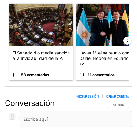
Un artículo de tendencia con el título "El Senado dio media san
Un artículo de tendencia con e
El Senado dio media sanción
Javier Milei se reunió con
a la Inviolabilidad de la P...
Daniel Noboa en Ecuador y
av...
53 comentarios
11 comentarios
INICIAR SESIÓN
|
CREAR CUENTA
Conversación
SIGA ESTA CO
SEGUIR