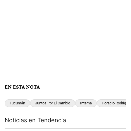
EN ESTA NOTA
Tucumán
Juntos Por El Cambio
Interna
Horacio Rodríguez
Noticias en Tendencia
Este listado muestra los artículos con más comentarios en los últim