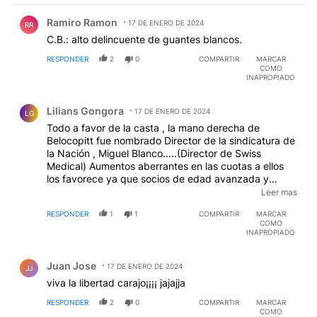
Comentario de Ramiro Ramon.
Ramiro Ramon
17 DE ENERO DE 2024
RR
C.B.: alto delincuente de guantes blancos.
RESPONDER
2
0
COMPARTIR
MARCAR
COMO
INAPROPIADO
Comentario de Lilians Gongora.
Lilians Gongora
17 DE ENERO DE 2024
LG
Todo a favor de la casta , la mano derecha de
Belocopitt fue nombrado Director de la sindicatura de
la Nación , Miguel Blanco.....(Director de Swiss
Medical) Aumentos aberrantes en las cuotas a ellos
los favorece ya que socios de edad avanzada y
pasivos laborales ya no podrán pagar la cuota son los
Leer mas
que se quieren sacar de encima ese 30 % de bajas de
RESPONDER
1
1
COMPARTIR
MARCAR
asociados que quieren perder . Los que llevan 30
COMO
años de antigüedad y con prexistencias se complica
INAPROPIADO
cambiar de prestador. En toda la pandemia de paso
Comentario de Juan Jose.
llorando por los canales y la mitad de los sueldos los
Juan Jose
pagaba por ATP . Estos señores nunca pierden $$$
17 DE ENERO DE 2024
JJ
viva la libertad carajo¡¡¡¡ jajajja
RESPONDER
2
0
COMPARTIR
MARCAR
COMO