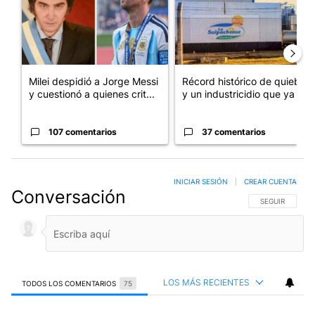
Milei despidió a Jorge Messi
Récord histórico de quiebras
y cuestionó a quienes crit...
y un industricidio que ya ...
107 comentarios
37 comentarios
INICIAR SESIÓN
|
CREAR CUENTA
Conversación
SIGA ESTA CO
SEGUIR
LOS MÁS RECIENTES
TODOS LOS COMENTARIOS
75
Todos los comentarios