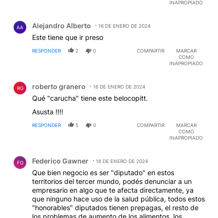
INAPROPIADO
Comentario de Alejandro Alberto.
Alejandro Alberto
16 DE ENERO DE 2024
AA
Este tiene que ir preso
RESPONDER
2
0
COMPARTIR
MARCAR
COMO
INAPROPIADO
Comentario de roberto granero.
roberto granero
16 DE ENERO DE 2024
RG
Qué "carucha" tiene este belocopitt.
Asusta !!!!
RESPONDER
5
0
COMPARTIR
MARCAR
COMO
INAPROPIADO
Comentario de Federico Gawner.
Federico Gawner
16 DE ENERO DE 2024
FG
Que bien negocio es ser "diputado" en estos
territorios del tercer mundo, podés denunciar a un
empresario en algo que te afecta directamente, ya
que ninguno hace uso de la salud pública, todos estos
"honorables" diputados tienen prepagas, el resto de
los problemas de aumento de los alimentos, los