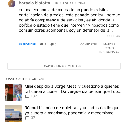
horacio bistotto
16 DE ENERO DE 2024
HB
en una economía de mercado no puede existir la
cartelizacion de precios, esta penado por ley , porque
no abría competencia de servicios , es ahí donde la
política o estado tiene que intervenir y nosotros como
consumidores acompañar, soy un defensor de la
economía de merado...donde el demandante tiene
Leer mas
una herramienta que es fatal contra los abusos del
RESPONDER
3
0
COMPARTIR
MARCAR
oferente ...".NO COMPRAR LO QUE ESTA CARO " si no
COMO
lo hacemos abalamos los precios que quieren
INAPROPIADO
CARGAR MÁS COMENTARIOS
CONVERSACIONES ACTIVAS
Este listado muestra los artículos con más comentarios en los últim
Un artículo de tendencia con el título "Milei despidió a Jorge Mes
Milei despidió a Jorge Messi y cuestionó a quienes
criticaron a Lionel: “Da vergüenza pensar que hubo
anti-Messi”
107
Un artículo de tendencia con el título "Récord histórico de quie
Récord histórico de quiebras y un industricidio que
ya supera a macrismo, pandemia y menemismo
37