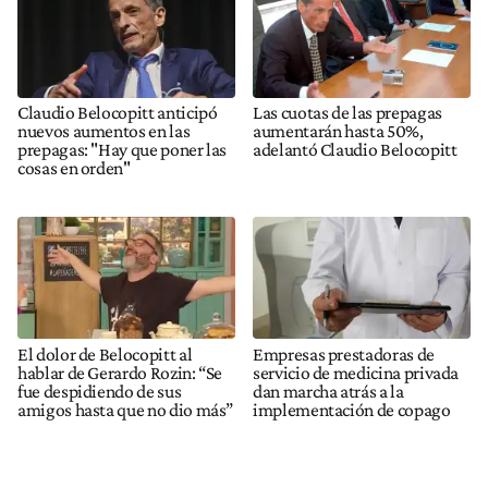
Claudio Belocopitt anticipó
Las cuotas de las prepagas
nuevos aumentos en las
aumentarán hasta 50%,
prepagas: "Hay que poner las
adelantó Claudio Belocopitt
cosas en orden"
El dolor de Belocopitt al
Empresas prestadoras de
hablar de Gerardo Rozin: “Se
servicio de medicina privada
fue despidiendo de sus
dan marcha atrás a la
amigos hasta que no dio más”
implementación de copago