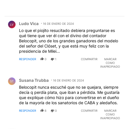
Comentario de Ludo Vica.
Ludo Vica
16 DE ENERO DE 2024
LV
Lo que el piojito resucitado debiera preguntarse es
qué tiene que ver él con el divino del contador
Belocopit, uno de los grandes ganadores del modelo
del señor del Clóset, y que está muy feliz con la
presidencia de Milei...
RESPONDER
0
1
COMPARTIR
MARCAR
COMO
INAPROPIADO
Comentario de Susana Trubba.
Susana Trubba
16 DE ENERO DE 2024
ST
Belocopit nunca escuché que no se quejara, siempre
decía q perdía plata, que iban a pérdida. Me gustaría
que explique cómo hizo para convertirse en el dueño
de la mayoría de los sanatorios de CABA y aledaños.
RESPONDER
6
0
COMPARTIR
MARCAR
COMO
INAPROPIADO
Comentario de horacio bistotto.