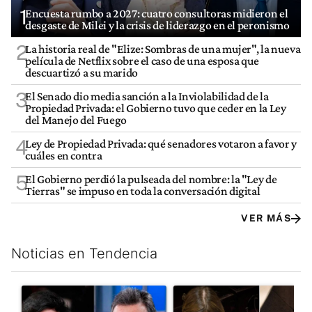
1
Encuesta rumbo a 2027: cuatro consultoras midieron el
desgaste de Milei y la crisis de liderazgo en el peronismo
2
La historia real de "Elize: Sombras de una mujer", la nueva
película de Netflix sobre el caso de una esposa que
descuartizó a su marido
3
El Senado dio media sanción a la Inviolabilidad de la
Propiedad Privada: el Gobierno tuvo que ceder en la Ley
del Manejo del Fuego
4
Ley de Propiedad Privada: qué senadores votaron a favor y
cuáles en contra
5
El Gobierno perdió la pulseada del nombre: la "Ley de
Tierras" se impuso en toda la conversación digital
VER MÁS
Noticias en Tendencia
Este listado muestra los artículos con más comentarios en los últim
Un artículo de tendencia con el título "Los gobernadores marcan
Un artículo de tendencia con e