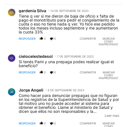
Comentario de gardenia Silva.
gardenia Silva
14 DE SEPTIEMBRE DE 2023
GS
Tiene q ver si me dieron de baja de oficio x falta de
pago el monotributo para pedir el congelamiento de la
cuota o eso no tiene nada q ver. Yo hice ese pedido
todos los meses incluso septiembre y me aumentaron
la cuota 33%
RESPONDER
0
0
COMPARTIR
MARCAR
COMO
INAPROPIADO
Comentario de cielocelestedesol .
cielocelestedesol
7 DE SEPTIEMBRE DE 2023
CI
Si tenés Pami y una prepaga podes realizar igual el
beneficio?
RESPONDER
0
0
COMPARTIR
MARCAR
COMO
INAPROPIADO
Comentario de Jorge Angeli.
Jorge Angeli
6 DE SEPTIEMBRE DE 2023
JA
Como hacer para denunciar prepagas que no figuran
en los registros de la Superintendencia de Salud y por
tal motivo uno no puede acceder al sistema para
obtener el beneficio. Llame al ministerio de Salud y
dicen que ellos no son responsables y la
Superintendencia no tiene respuesta a esto y asi
Leer mas
siguen las prepagas truchas engañando a la gente.
RESPONDER
0
0
COMPARTIR
MARCAR
COMO