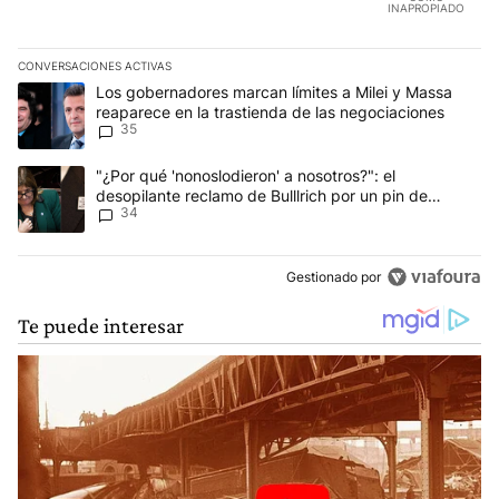
INAPROPIADO
CONVERSACIONES ACTIVAS
Este listado muestra los artículos con más comentarios en los últim
Un artículo de tendencia con el título "Los gobernadores marcan l
Los gobernadores marcan límites a Milei y Massa
reaparece en la trastienda de las negociaciones
35
Un artículo de tendencia con el título ""¿Por qué 'nonoslodieron' a
"¿Por qué 'nonoslodieron' a nosotros?": el
desopilante reclamo de Bulllrich por un pin de
34
Malvinas
Gestionado por