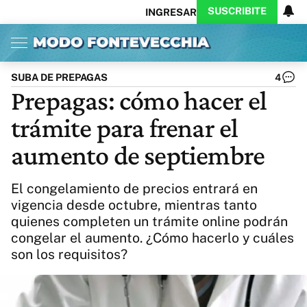
SUSCRIBITE
INGRESAR
Inicio
Ahora
Opinión
Actualidad
Política
Economía
Columnistas
Política
Pymes
Salud
SUBA DE PREPAGAS
4
Ciencia
Protagonistas
Tecnología
Prepagas: cómo hacer el
Cultura
Arte
Educación
trámite para frenar el
Internacional
Clima
Deportes
CARAS
Exitoina
Turismo
aumento de septiembre
Videos
Córdoba
Reperfilar
Business
Noticias
Caras
El congelamiento de precios entrará en
Exitoina
Gaming
Vivo
vigencia desde octubre, mientras tanto
quienes completen un trámite online podrán
Diario del Juicio
congelar el aumento. ¿Cómo hacerlo y cuáles
son los requisitos?