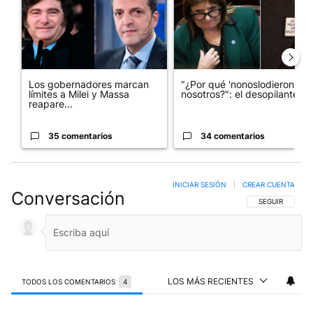
Los gobernadores marcan
"¿Por qué 'nonoslodieron' a
límites a Milei y Massa
nosotros?": el desopilante ...
reapare...
35 comentarios
34 comentarios
INICIAR SESIÓN
|
CREAR CUENTA
Conversación
SIGA ESTA CO
SEGUIR
LOS MÁS RECIENTES
TODOS LOS COMENTARIOS
4
Todos los comentarios