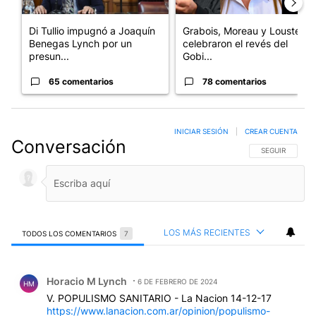
Di Tullio impugnó a Joaquín
Grabois, Moreau y Lousteau
Benegas Lynch por un
celebraron el revés del
presun...
Gobi...
65 comentarios
78 comentarios
INICIAR SESIÓN
|
CREAR CUENTA
Conversación
SIGA ESTA CO
SEGUIR
LOS MÁS RECIENTES
TODOS LOS COMENTARIOS
7
Todos los comentarios
Comentario de Horacio M Lynch.
Horacio M Lynch
6 DE FEBRERO DE 2024
HM
V. POPULISMO SANITARIO - La Nacion 14-12-17
https://www.lanacion.com.ar/opinion/populismo-