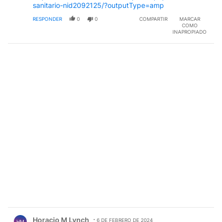
sanitario-nid2092125/?outputType=amp
RESPONDER
0
0
COMPARTIR
MARCAR
COMO
INAPROPIADO
Comentario de Horacio M Lynch.
Horacio M Lynch
6 DE FEBRERO DE 2024
HM