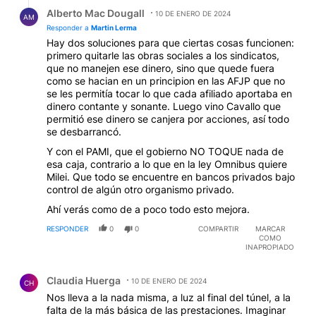
Respuesta de Alberto Mac Dougall.
Alberto Mac Dougall
10 DE ENERO DE 2024
AM
Responder a
Martin Lerma
Hay dos soluciones para que ciertas cosas funcionen:
primero quitarle las obras sociales a los sindicatos,
que no manejen ese dinero, sino que quede fuera
como se hacian en un principion en las AFJP que no
se les permitía tocar lo que cada afiliado aportaba en
dinero contante y sonante. Luego vino Cavallo que
permitió ese dinero se canjera por acciones, así todo
se desbarrancó.
Y con el PAMI, que el gobierno NO TOQUE nada de
esa caja, contrario a lo que en la ley Omnibus quiere
Milei. Que todo se encuentre en bancos privados bajo
control de algún otro organismo privado.
Ahí verás como de a poco todo esto mejora.
RESPONDER
0
0
COMPARTIR
MARCAR
COMO
INAPROPIADO
Comentario de Claudia Huerga.
Claudia Huerga
10 DE ENERO DE 2024
CH
Nos lleva a la nada misma, a luz al final del túnel, a la
falta de la más básica de las prestaciones. Imaginar