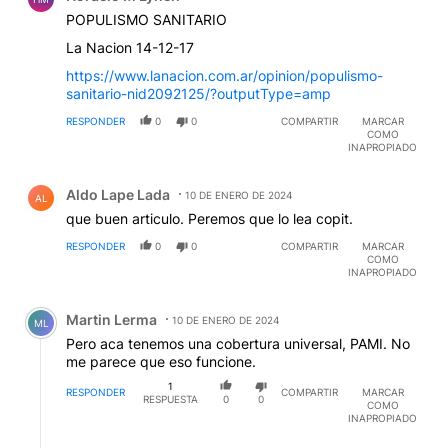
POPULISMO SANITARIO
La Nacion 14-12-17
https://www.lanacion.com.ar/opinion/populismo-
sanitario-nid2092125/?outputType=amp
RESPONDER
0
0
COMPARTIR
MARCAR
COMO
INAPROPIADO
Comentario de Aldo Lape Lada.
Aldo Lape Lada
10 DE ENERO DE 2024
AL
que buen articulo. Peremos que lo lea copit.
RESPONDER
0
0
COMPARTIR
MARCAR
COMO
INAPROPIADO
Comentario de Martin Lerma.
Martin Lerma
10 DE ENERO DE 2024
ML
Pero aca tenemos una cobertura universal, PAMI. No
me parece que eso funcione.
1
RESPONDER
COMPARTIR
MARCAR
RESPUESTA
0
0
COMO
INAPROPIADO