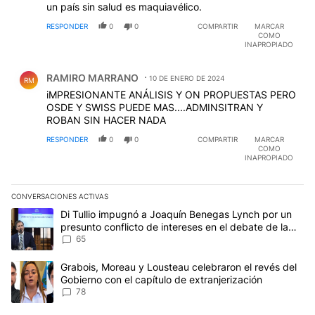
un país sin salud es maquiavélico.
RESPONDER
0
0
COMPARTIR
MARCAR
COMO
INAPROPIADO
Comentario de RAMIRO MARRANO.
RAMIRO MARRANO
10 DE ENERO DE 2024
RM
iMPRESIONANTE ANÁLISIS Y ON PROPUESTAS PERO
OSDE Y SWISS PUEDE MAS....ADMINSITRAN Y
ROBAN SIN HACER NADA
RESPONDER
0
0
COMPARTIR
MARCAR
COMO
INAPROPIADO
CONVERSACIONES ACTIVAS
Este listado muestra los artículos con más comentarios en los últim
Un artículo de tendencia con el título "Di Tullio impugnó a Joaqu
Di Tullio impugnó a Joaquín Benegas Lynch por un
presunto conflicto de intereses en el debate de la
Ley de Tierras
65
Un artículo de tendencia con el título "Grabois, Moreau y Lousteau
Grabois, Moreau y Lousteau celebraron el revés del
Gobierno con el capítulo de extranjerización
78