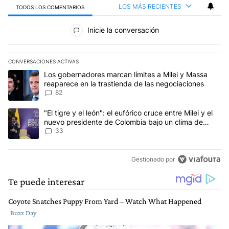
LOS MÁS RECIENTES
TODOS LOS COMENTARIOS
Todos los comentarios
Inicie la conversación
CONVERSACIONES ACTIVAS
Este listado muestra los artículos con más comentarios en los últim
Un artículo de tendencia con el título "Los gobernadores marcan l
Los gobernadores marcan límites a Milei y Massa
reaparece en la trastienda de las negociaciones
82
Un artículo de tendencia con el título ""El tigre y el león": el eu
"El tigre y el león": el eufórico cruce entre Milei y el
nuevo presidente de Colombia bajo un clima de
máxima tensión
33
Gestionado por