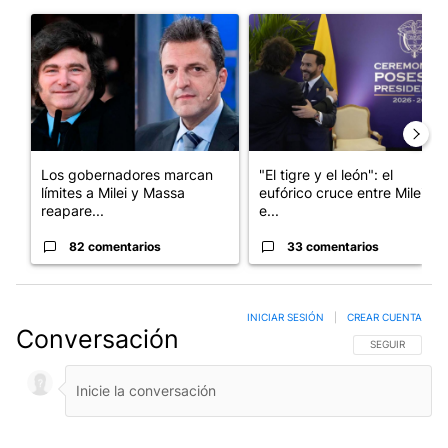
Este listado muestra los artículos con más comentarios en los últim
Un artículo de tendencia con el título "Los gobernadores marcan
Un artículo de tendencia con e
Los gobernadores marcan
"El tigre y el león": el
límites a Milei y Massa
eufórico cruce entre Milei y
reapare...
e...
82 comentarios
33 comentarios
INICIAR SESIÓN
|
CREAR CUENTA
Conversación
SIGA ESTA CO
SEGUIR