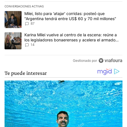
CONVERSACIONES ACTIVAS
Este listado muestra los artículos con más comentarios en los últim
Un artículo de tendencia con el título "Milei, listo para 'atajar' c
Milei, listo para 'atajar' corridas: posteó que
"Argentina tendrá entre US$ 60 y 70 mil millones"
87
Un artículo de tendencia con el título "Karina Milei vuelve al cen
Karina Milei vuelve al centro de la escena: reúne a
los legisladores bonaerenses y acelera el armado
para 2027
14
Gestionado por