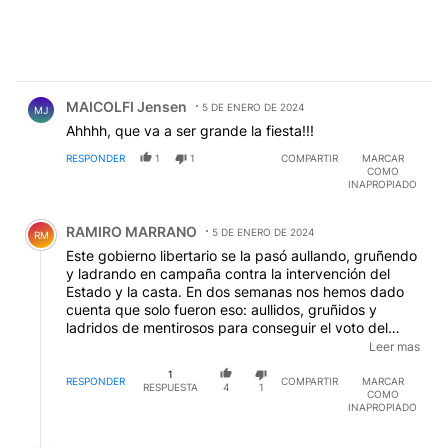
Comentario de MAICOLFI Jensen.
MAICOLFI Jensen
5 DE ENERO DE 2024
MJ
Ahhhh, que va a ser grande la fiesta!!!
RESPONDER
1
1
COMPARTIR
MARCAR
COMO
INAPROPIADO
Comentario de RAMIRO MARRANO.
RAMIRO MARRANO
5 DE ENERO DE 2024
RM
Este gobierno libertario se la pasó aullando, gruñendo
y ladrando en campaña contra la intervención del
Estado y la casta. En dos semanas nos hemos dado
cuenta que solo fueron eso: aullidos, gruñidos y
ladridos de mentirosos para conseguir el voto del
incauto despolitizado y desinformado. El sortilegio de
Leer mas
la "casta" se esfumó al mismo momento en que
1
asumió. Con respecto al Estado es una farsa porque
RESPONDER
COMPARTIR
MARCAR
RESPUESTA
4
1
COMO
no existe gobierno capitalista en el mundo sin Estado
INAPROPIADO
ya que es el principal órgano de dirección de la clase
dominante, un órgano de represión y violencia (el
Respuesta de ana de Saavedra.