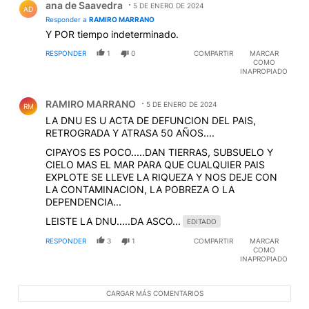
protocolo fue la primer medida). Ahora harán lo mismo
ana de Saavedra
5 DE ENERO DE 2024
AD
que los K, pero le cambian de nombre para la gilada.
Responder a
RAMIRO MARRANO
De todas formas el consumo caerá irremediablemente
Y POR tiempo indeterminado.
porque con tarifas dolarizadas de primer mundo se
deberán enfrentar a salarios y jubilaciones
RESPONDER
1
0
COMPARTIR
MARCAR
COMO
venezolanos. Se lo advertí a los comerciantes de mi
INAPROPIADO
barrio, pero cansados con el verdugo K optaron por el
verdugo desconocido. Ahora están llorando porque
Comentario de RAMIRO MARRANO.
probablemente tengan que cerrar el negocio ya que
RAMIRO MARRANO
5 DE ENERO DE 2024
RM
no hay poder de compra de los vecinos. La única
LA DNU ES U ACTA DE DEFUNCION DEL PAIS,
respuesta a esto saqueadores libertarios es la Huelga
RETROGRADA Y ATRASA 50 AÑOS....
general. No respondo las pavadas de los que siendo
CIPAYOS ES POCO.....DAN TIERRAS, SUBSUELO Y
unos pobres perejiles militan el ajuste.....
CIELO MAS EL MAR PARA QUE CUALQUIER PAIS
EXPLOTE SE LLEVE LA RIQUEZA Y NOS DEJE CON
LA CONTAMINACION, LA POBREZA O LA
DEPENDENCIA...
LEISTE LA DNU.....DA ASCO...
EDITADO
RESPONDER
3
1
COMPARTIR
MARCAR
COMO
INAPROPIADO
CARGAR MÁS COMENTARIOS