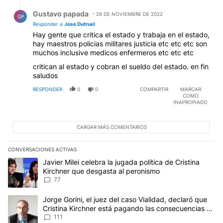
Respuesta de Gustavo papada.
Gustavo papada
26 DE NOVIEMBRE DE 2022
GP
Responder a
Jose Dutruel
Hay gente que critica el estado y trabaja en el estado,
hay maestros policias militares justicia etc etc etc son
muchos inclusive medicos enfermeros etc etc etc
critican al estado y cobran el sueldo del estado. en fin
saludos
RESPONDER
0
0
COMPARTIR
MARCAR
COMO
INAPROPIADO
CARGAR MÁS COMENTARIOS
CONVERSACIONES ACTIVAS
Este listado muestra los artículos con más comentarios en los últim
Un artículo de tendencia con el título "Javier Milei celebra la jug
Javier Milei celebra la jugada política de Cristina
Kirchner que desgasta al peronismo
77
Un artículo de tendencia con el título "Jorge Gorini, el juez del
Jorge Gorini, el juez del caso Vialidad, declaró que
Cristina Kirchner está pagando las consecuencias de
cometer "un delito comprobado"
111