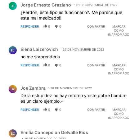
Comentario de Jorge Ernesto Graziano.
Jorge Ernesto Graziano
26 DE NOVIEMBRE DE 2022
JE
¿Perdón, este tipo es funcionario?. Me parece que
esta mal medicado!!
RESPONDER
0
0
COMPARTIR
MARCAR
COMO
INAPROPIADO
Comentario de Elena Laizerovich.
Elena Laizerovich
26 DE NOVIEMBRE DE 2022
EL
no me sorprendería
RESPONDER
0
0
COMPARTIR
MARCAR
COMO
INAPROPIADO
Comentario de Joe Zambra.
Joe Zambra
26 DE NOVIEMBRE DE 2022
JZ
De la estupidez no hay retorno y este pobre hombre
es un claro ejemplo.-
RESPONDER
0
0
COMPARTIR
MARCAR
COMO
INAPROPIADO
Comentario de Emilia Concepcion Delvalle Rios.
Emilia Concepcion Delvalle Rios
EC
26 DE NOVIEMBRE DE 2022