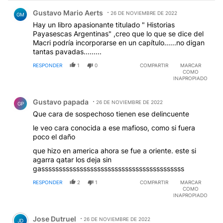
Comentario de Gustavo Mario Aerts.
Gustavo Mario Aerts
26 DE NOVIEMBRE DE 2022
GM
Hay un libro apasionante titulado " Historias
Payasescas Argentinas" ,creo que lo que se dice del
Macri podría incorporarse en un capítulo......no digan
tantas pavadas.........
RESPONDER
1
0
COMPARTIR
MARCAR
COMO
INAPROPIADO
Comentario de Gustavo papada.
Gustavo papada
26 DE NOVIEMBRE DE 2022
GP
Que cara de sospechoso tienen ese delincuente
le veo cara conocida a ese mafioso, como si fuera
poco el daño
que hizo en america ahora se fue a oriente. este si
agarra qatar los deja sin
gasssssssssssssssssssssssssssssssssssssssss
RESPONDER
2
1
COMPARTIR
MARCAR
COMO
INAPROPIADO
Comentario de Jose Dutruel.
Jose Dutruel
26 DE NOVIEMBRE DE 2022
JD