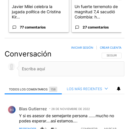
Javier Milei celebra la
Un fuerte terremoto de
jugada política de Cristina
magnitud 7,4 sacudió
Kir...
Colombia: h...
77 comentarios
27 comentarios
INICIAR SESIÓN
|
CREAR CUENTA
Conversación
SIGA ESTA CO
SEGUIR
LOS MÁS RECIENTES
TODOS LOS COMENTARIOS
158
Todos los comentarios
Comentario de Blas Gutierrez.
Blas Gutierrez
28 DE NOVIEMBRE DE 2022
BG
Y si es asesor de semejante persona ……mucho no
podes esperar….así estamos….
RESPONDER
0
0
COMPARTIR
MARCAR