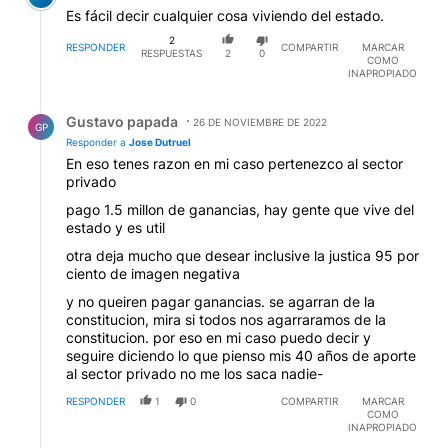
Es fácil decir cualquier cosa viviendo del estado.
2
RESPONDER
COMPARTIR
MARCAR
RESPUESTAS
2
0
COMO
INAPROPIADO
Respuesta de Gustavo papada.
Gustavo papada
26 DE NOVIEMBRE DE 2022
GP
Responder a
Jose Dutruel
En eso tenes razon en mi caso pertenezco al sector
privado
pago 1.5 millon de ganancias, hay gente que vive del
estado y es util
otra deja mucho que desear inclusive la justica 95 por
ciento de imagen negativa
y no queiren pagar ganancias. se agarran de la
constitucion, mira si todos nos agarraramos de la
constitucion. por eso en mi caso puedo decir y
seguire diciendo lo que pienso mis 40 años de aporte
al sector privado no me los saca nadie-
RESPONDER
1
0
COMPARTIR
MARCAR
COMO
INAPROPIADO