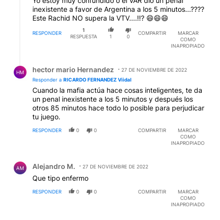
Yo estoy muy confundido o el VAR dió un penal
inexistente a favor de Argentina a los 5 minutos...????
Este Rachid NO supera la VTV....!!? 😄😄😄
1
RESPONDER
COMPARTIR
MARCAR
RESPUESTA
1
0
COMO
INAPROPIADO
Respuesta de hector mario Hernandez.
hector mario Hernandez
27 DE NOVIEMBRE DE 2022
HM
Responder a
RICARDO FERNANDEZ Viidal
Cuando la mafia actúa hace cosas inteligentes, te da
un penal inexistente a los 5 minutos y después los
otros 85 minutos hace todo lo posible para perjudicar
tu juego.
RESPONDER
0
0
COMPARTIR
MARCAR
COMO
INAPROPIADO
Comentario de Alejandro M..
Alejandro M.
27 DE NOVIEMBRE DE 2022
AM
Que tipo enfermo
RESPONDER
0
0
COMPARTIR
MARCAR
COMO
INAPROPIADO