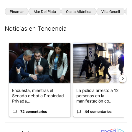
Pinamar
Mar Del Plata
Costa Atlántica
Villa Gesell
T
Noticias en Tendencia
Este listado muestra los artículos con más comentarios en los últim
Un artículo de tendencia con el título "Encuesta, mientras el
Un artículo de tendencia con e
Encuesta, mientras el
La policía arrestó a 12
Senado debatía Propiedad
personas en la
Privada,...
manifestación co...
72 comentarios
44 comentarios