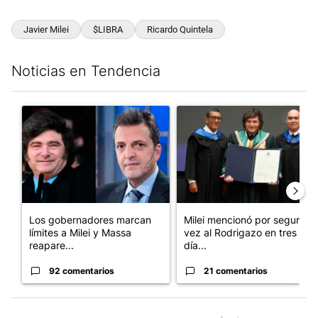
Javier Milei
$LIBRA
Ricardo Quintela
Noticias en Tendencia
Este listado muestra los artículos con más comentarios en los últim
Un artículo de tendencia con el título "Los gobernadores marcan
Un artículo de tendencia con e
Los gobernadores marcan
Milei mencionó por segunda
límites a Milei y Massa
vez al Rodrigazo en tres
reapare...
día...
92 comentarios
21 comentarios