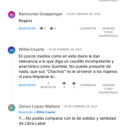
INAPROPIADO
Comentario de Raimundo Goeppinger.
Raimundo Goeppinger
16 DE FEBRERO DE 2025
RG
Riojano
RESPONDER
0
0
COMPARTIR
MARCAR
COMO
INAPROPIADO
Comentario de Willie Coyote.
Willie Coyote
16 DE FEBRERO DE 2025
WC
En pocos medios como en este diario le dan
relevancia a lo que diga un caudillo incompetente y
anacrónico como Quintela. No puede presumir de
nada, que sus "Chachos" no le sirvieron a los riojanos
ni para limpiarse el...
1
RESPONDER
COMPARTIR
MARCAR
RESPUESTA
4
3
COMO
INAPROPIADO
Respuesta de Zenon Lopez Wallace.
Zenon Lopez Wallace
16 DE FEBRERO DE 2025
ZL
Responder a
Willie Coyote
Y....No podés comparar con la de solidez y seriedad
de Libra Label