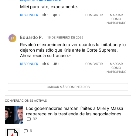
Responder a
lucia mendoza
Milei para rato, exactamente.
RESPONDER
1
3
COMPARTIR
MARCAR
COMO
INAPROPIADO
Comentario de Eduardo P..
Eduardo P.
16 DE FEBRERO DE 2025
EP
Revoleó el experimento a ver cuántos lo imitaban y lo
dejaron más sólo que Kris ante la Corte Suprema.
Ahora recicla su fracaso.-
RESPONDER
5
1
COMPARTIR
MARCAR
COMO
INAPROPIADO
CARGAR MÁS COMENTARIOS
CONVERSACIONES ACTIVAS
Este listado muestra los artículos con más comentarios en los últim
Un artículo de tendencia con el título "Los gobernadores marcan l
Los gobernadores marcan límites a Milei y Massa
reaparece en la trastienda de las negociaciones
92
Un artículo de tendencia con el título "" con 6 comentarios.
6