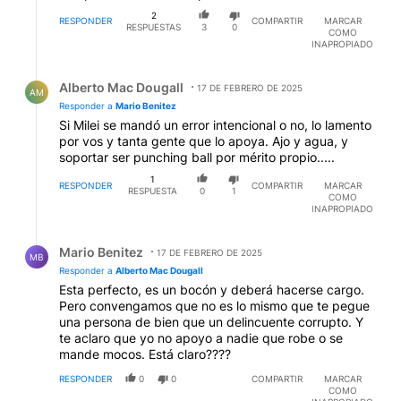
2
RESPONDER
COMPARTIR
MARCAR
RESPUESTAS
3
0
COMO
INAPROPIADO
Respuesta de Alberto Mac Dougall.
Alberto Mac Dougall
17 DE FEBRERO DE 2025
AM
Responder a
Mario Benitez
Si Milei se mandó un error intencional o no, lo lamento
por vos y tanta gente que lo apoya. Ajo y agua, y
soportar ser punching ball por mérito propio.....
1
RESPONDER
COMPARTIR
MARCAR
RESPUESTA
0
1
COMO
INAPROPIADO
Respuesta de Mario Benitez.
Mario Benitez
17 DE FEBRERO DE 2025
MB
Responder a
Alberto Mac Dougall
Esta perfecto, es un bocón y deberá hacerse cargo.
Pero convengamos que no es lo mismo que te pegue
una persona de bien que un delincuente corrupto. Y
te aclaro que yo no apoyo a nadie que robe o se
mande mocos. Está claro????
RESPONDER
0
0
COMPARTIR
MARCAR
COMO