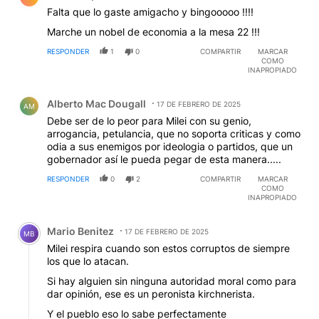
Falta que lo gaste amigacho y bingooooo !!!!
Marche un nobel de economia a la mesa 22 !!!
RESPONDER
1
0
COMPARTIR
MARCAR
COMO
INAPROPIADO
Comentario de Alberto Mac Dougall.
Alberto Mac Dougall
17 DE FEBRERO DE 2025
AM
Debe ser de lo peor para Milei con su genio,
arrogancia, petulancia, que no soporta criticas y como
odia a sus enemigos por ideologia o partidos, que un
gobernador así le pueda pegar de esta manera.....
RESPONDER
0
2
COMPARTIR
MARCAR
COMO
INAPROPIADO
Comentario de Mario Benitez.
Mario Benitez
17 DE FEBRERO DE 2025
MB
Milei respira cuando son estos corruptos de siempre
los que lo atacan.
Si hay alguien sin ninguna autoridad moral como para
dar opinión, ese es un peronista kirchnerista.
Y el pueblo eso lo sabe perfectamente