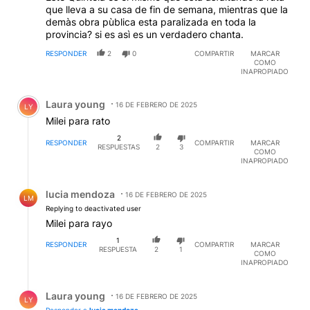
que lleva a su casa de fin de semana, mientras que la
demàs obra pùblica esta paralizada en toda la
provincia? si es asì es un verdadero chanta.
RESPONDER
2
0
COMPARTIR
MARCAR
COMO
INAPROPIADO
Comentario de Laura young.
Laura young
16 DE FEBRERO DE 2025
LY
Milei para rato
2
RESPONDER
COMPARTIR
MARCAR
RESPUESTAS
2
3
COMO
INAPROPIADO
Respuesta de lucia mendoza.
lucia mendoza
16 DE FEBRERO DE 2025
LM
Replying to deactivated user
Milei para rayo
1
RESPONDER
COMPARTIR
MARCAR
RESPUESTA
2
1
COMO
INAPROPIADO
Respuesta de Laura young.
Laura young
16 DE FEBRERO DE 2025
LY