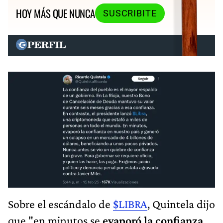
HOY MÁS QUE NUNCA
SUSCRIBITE
Sobre el escándalo de
$LIBRA
, Quintela dijo
que "en minutos se
evaporó la confianza