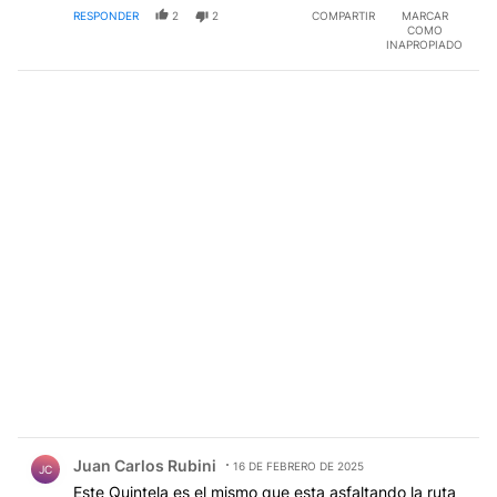
RESPONDER
2
2
COMPARTIR
MARCAR
COMO
INAPROPIADO
Comentario de Juan Carlos Rubini.
Juan Carlos Rubini
16 DE FEBRERO DE 2025
JC
Este Quintela es el mismo que esta asfaltando la ruta