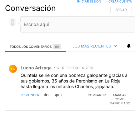
INICIAR SESIÓN
|
CREAR CUENTA
Conversación
SIGA ESTA CO
SEGUIR
LOS MÁS RECIENTES
TODOS LOS COMENTARIOS
90
Todos los comentarios
Comentario de Lucho Arizaga.
Lucho Arizaga
17 DE FEBRERO DE 2025
LA
Quintela se rie con una pobreza galopante gracias a
sus gobiernos, 35 años de Peronismo en La Rioja
hasta llegar a los nefastos Chachos, jajajaaaa.
RESPONDER
0
0
COMPARTIR
MARCAR
COMO
INAPROPIADO