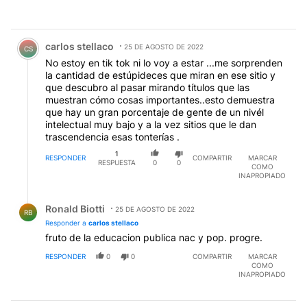
Comentario de carlos stellaco.
carlos stellaco
25 DE AGOSTO DE 2022
CS
No estoy en tik tok ni lo voy a estar ...me sorprenden
la cantidad de estúpideces que miran en ese sitio y
que descubro al pasar mirando títulos que las
muestran cómo cosas importantes..esto demuestra
que hay un gran porcentaje de gente de un nivél
intelectual muy bajo y a la vez sitios que le dan
trascendencia esas tonterías .
1
RESPONDER
COMPARTIR
MARCAR
RESPUESTA
0
0
COMO
INAPROPIADO
Respuesta de Ronald Biotti.
Ronald Biotti
25 DE AGOSTO DE 2022
RB
Responder a
carlos stellaco
fruto de la educacion publica nac y pop. progre.
RESPONDER
0
0
COMPARTIR
MARCAR
COMO
INAPROPIADO