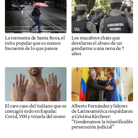
La tormenta de Santa Rosa, el
Los macabros chats que
mito popular que es menos
develaron el abuso de un
frecuente de lo que parece
gendarme a una nena de 7
años
El raro caso del italiano que se
Alberto Fernández y líderes
contagió todo en España:
de Latinoamérica respaldaron
Covid, VIH y viruela del mono
a Cristina Kirchner:
"Condenamos la injustificable
persecución judicial"