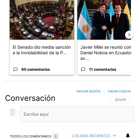
El Senado dio media sanción
Javier Milei se reunió con
a la Inviolabilidad de la P...
Daniel Noboa en Ecuador y
av...
60 comentarios
11 comentarios
INICIAR SESIÓN
|
CREAR CUENTA
Conversación
SIGA ESTA CO
SEGUIR
LOS MÁS RECIENTES
TODOS LOS COMENTARIOS
3