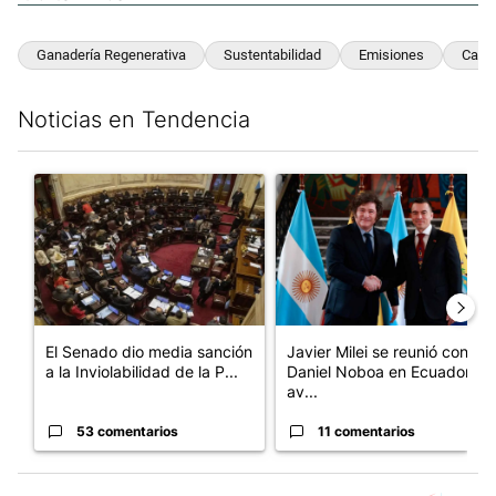
Ganadería Regenerativa
Sustentabilidad
Emisiones
Carb
Noticias en Tendencia
Este listado muestra los artículos con más comentarios en los últim
Un artículo de tendencia con el título "El Senado dio media san
Un artículo de tendencia con e
El Senado dio media sanción
Javier Milei se reunió con
a la Inviolabilidad de la P...
Daniel Noboa en Ecuador y
av...
53 comentarios
11 comentarios