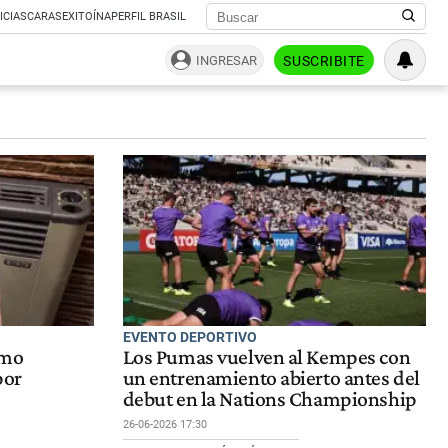
ICIAS
CARAS
EXITOÍNA
PERFIL BRASIL
INGRESAR
SUSCRIBITE
EVENTO DEPORTIVO
ómo
Los Pumas vuelven al Kempes con
por
un entrenamiento abierto antes del
debut en la Nations Championship
26-06-2026 17:30