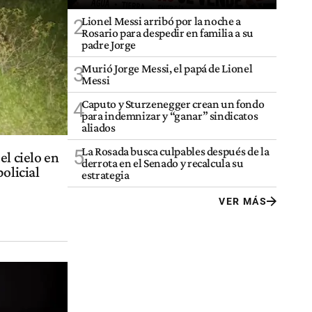
Lionel Messi arribó por la noche a
2
Rosario para despedir en familia a su
padre Jorge
Murió Jorge Messi, el papá de Lionel
3
Messi
Caputo y Sturzenegger crean un fondo
4
para indemnizar y “ganar” sindicatos
aliados
La Rosada busca culpables después de la
5
el cielo en
derrota en el Senado y recalcula su
olicial
estrategia
VER MÁS