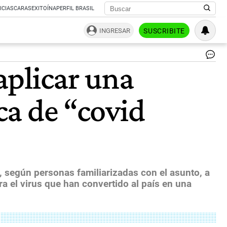
ICIAS
CARAS
EXITOÍNA
PERFIL BRASIL
INGRESAR
SUSCRIBITE
La
 aplicar una
va
Co
fu
ica de “covid
cr
po
el
lab
pr
ch
Si
Lif
, según personas familiarizadas con el asunto, a
Sc
ra el virus que han convertido al país en una
|
CE
PE