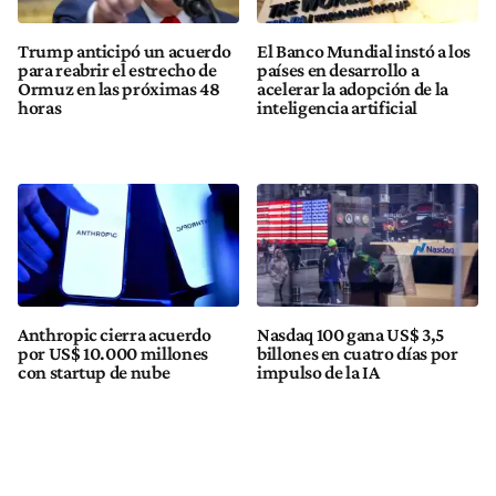
Trump anticipó un acuerdo
El Banco Mundial instó a los
para reabrir el estrecho de
países en desarrollo a
Ormuz en las próximas 48
acelerar la adopción de la
horas
inteligencia artificial
Anthropic cierra acuerdo
Nasdaq 100 gana US$ 3,5
por US$ 10.000 millones
billones en cuatro días por
con startup de nube
impulso de la IA