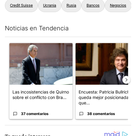
Credit Suisse
Ucrania
Rusia
Bancos
Negocios
Noticias en Tendencia
Este listado muestra los artículos con más comentarios en los últim
Un artículo de tendencia con el título "Las incosistencias de Qu
Un artículo de tendencia con e
Las incosistencias de Quirno
Encuesta: Patricia Bullrich
sobre el conflicto con Bra...
queda mejor posicionada
que...
37 comentarios
38 comentarios