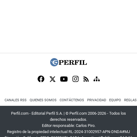
CANALES RSS
QUIENES SOMOS
CONTÁCTENOS
PRIVACIDAD
EQUIPO
REGLAS
Perfil.com - Editorial Perfil S.A.
| © Perfil.com 2006-2026 - Todos los
derechos reservados.
Editor responsable: Carlos Piro.
Registro de la propiedad intelectual RL-2024-31002957-APN-DNDA#MJ