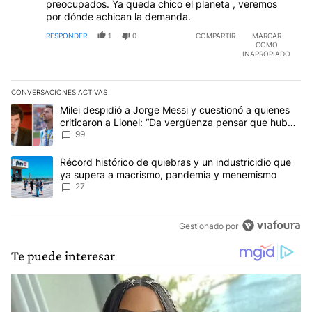
preocupados. Ya queda chico el planeta , veremos
por dónde achican la demanda.
RESPONDER
1
0
COMPARTIR
MARCAR
COMO
INAPROPIADO
CONVERSACIONES ACTIVAS
Este listado muestra los artículos con más comentarios en los últim
Un artículo de tendencia con el título "Milei despidió a Jorge Mes
Milei despidió a Jorge Messi y cuestionó a quienes
criticaron a Lionel: “Da vergüenza pensar que hubo
anti-Messi”
99
Un artículo de tendencia con el título "Récord histórico de quie
Récord histórico de quiebras y un industricidio que
ya supera a macrismo, pandemia y menemismo
27
Gestionado por