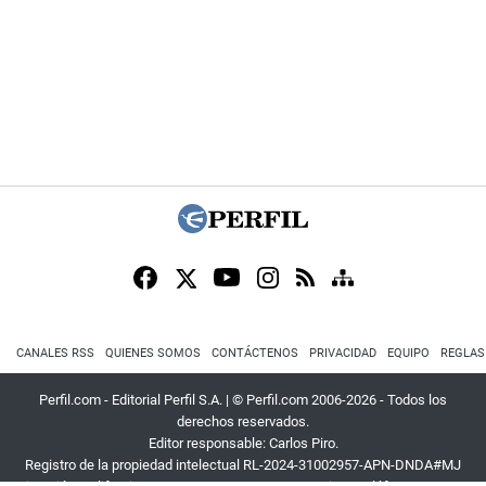
CANALES RSS
QUIENES SOMOS
CONTÁCTENOS
PRIVACIDAD
EQUIPO
REGLAS
Perfil.com - Editorial Perfil S.A.
| © Perfil.com 2006-2026 - Todos los
derechos reservados.
Editor responsable: Carlos Piro.
Registro de la propiedad intelectual RL-2024-31002957-APN-DNDA#MJ