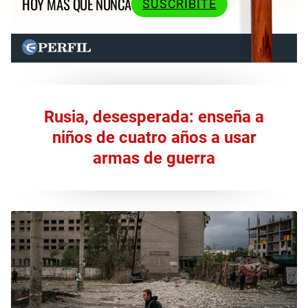
HOY MÁS QUE NUNCA
SUSCRIBITE
Rusia, desesperada: enseña a
niños de cuatro años a usar
armas de guerra