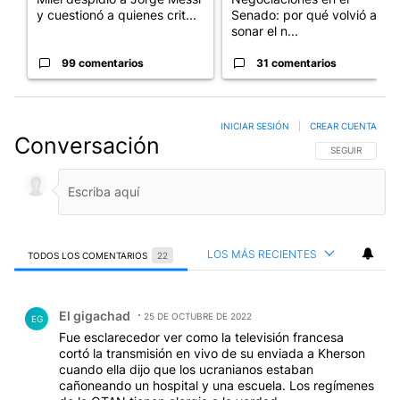
y cuestionó a quienes crit...
Senado: por qué volvió a
sonar el n...
99 comentarios
31 comentarios
INICIAR SESIÓN
|
CREAR CUENTA
Conversación
SIGA ESTA CO
SEGUIR
LOS MÁS RECIENTES
TODOS LOS COMENTARIOS
22
Todos los comentarios
Comentario de El gigachad.
El gigachad
25 DE OCTUBRE DE 2022
EG
Fue esclarecedor ver como la televisión francesa
cortó la transmisión en vivo de su enviada a Kherson
cuando ella dijo que los ucranianos estaban
cañoneando un hospital y una escuela. Los regímenes