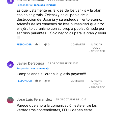
JD
Responder a
Francisco Trinidad
Es que justamente es la idea de los yankis y la otan
eso no es gratis. Zelensky es culpable de la
destrucción de Ucrania y su endeudamiento eterno.
Además de los crímenes de lesa humanidad que hizo
el ejército ucraniano con su propia población solo por
ser ruso parlantes… Solo negocios para la otan y eeuu
!!!
RESPONDER
1
0
COMPARTIR
MARCAR
COMO
INAPROPIADO
Respuesta de Javier De Sousa.
Javier De Sousa
25 DE OCTUBRE DE 2022
JD
Responder a
este mensaje
Campos anda a llorar a la iglesia payaso!!!
RESPONDER
0
0
COMPARTIR
MARCAR
COMO
INAPROPIADO
Comentario de Jose Luis Fernandez.
Jose Luis Fernandez
25 DE OCTUBRE DE 2022
JL
Parece que ahora la comunicación este entre los
verdaderos contendientes, EEUU deben estar