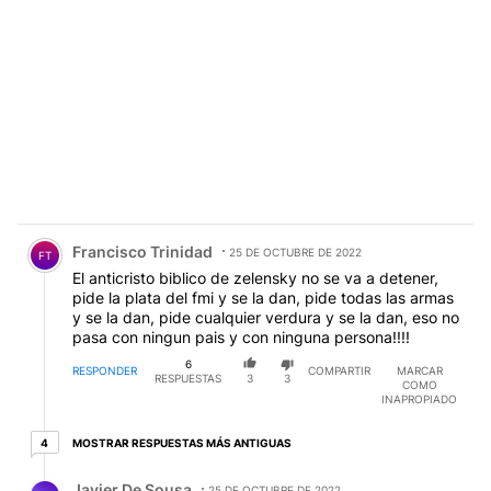
Comentario de Francisco Trinidad.
Francisco Trinidad
25 DE OCTUBRE DE 2022
FT
El anticristo biblico de zelensky no se va a detener,
pide la plata del fmi y se la dan, pide todas las armas
y se la dan, pide cualquier verdura y se la dan, eso no
pasa con ningun pais y con ninguna persona!!!!
6
RESPONDER
COMPARTIR
MARCAR
RESPUESTAS
3
3
COMO
INAPROPIADO
4 respuestas más antiguas
MOSTRAR RESPUESTAS MÁS ANTIGUAS
4
Respuesta de Javier De Sousa.
Javier De Sousa
25 DE OCTUBRE DE 2022