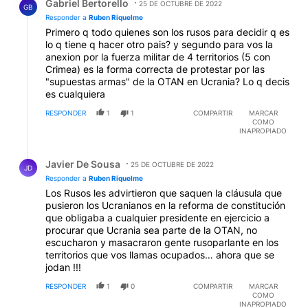
Gabriel Bertorello
25 DE OCTUBRE DE 2022
GB
Responder a
Ruben Riquelme
Primero q todo quienes son los rusos para decidir q es
lo q tiene q hacer otro pais? y segundo para vos la
anexion por la fuerza militar de 4 territorios (5 con
Crimea) es la forma correcta de protestar por las
"supuestas armas" de la OTAN en Ucrania? Lo q decis
es cualquiera
RESPONDER
1
1
COMPARTIR
MARCAR
COMO
INAPROPIADO
Respuesta de Javier De Sousa.
Javier De Sousa
25 DE OCTUBRE DE 2022
JD
Responder a
Ruben Riquelme
Los Rusos les advirtieron que saquen la cláusula que
pusieron los Ucranianos en la reforma de constitución
que obligaba a cualquier presidente en ejercicio a
procurar que Ucrania sea parte de la OTAN, no
escucharon y masacraron gente rusoparlante en los
territorios que vos llamas ocupados… ahora que se
jodan !!!
RESPONDER
1
0
COMPARTIR
MARCAR
COMO
INAPROPIADO