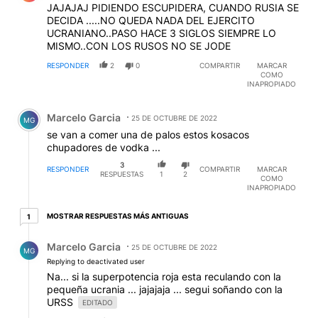
JAJAJAJ PIDIENDO ESCUPIDERA, CUANDO RUSIA SE
DECIDA .....NO QUEDA NADA DEL EJERCITO
UCRANIANO..PASO HACE 3 SIGLOS SIEMPRE LO
MISMO..CON LOS RUSOS NO SE JODE
RESPONDER
2
0
COMPARTIR
MARCAR
COMO
INAPROPIADO
Comentario de Marcelo Garcia.
Marcelo Garcia
25 DE OCTUBRE DE 2022
MG
se van a comer una de palos estos kosacos
chupadores de vodka ...
3
RESPONDER
COMPARTIR
MARCAR
RESPUESTAS
1
2
COMO
INAPROPIADO
1 respuesta más antiguas
MOSTRAR RESPUESTAS MÁS ANTIGUAS
1
Respuesta de Marcelo Garcia.
Marcelo Garcia
25 DE OCTUBRE DE 2022
MG
Replying to deactivated user
Na... si la superpotencia roja esta reculando con la
pequeña ucrania ... jajajaja ... segui soñando con la
URSS
EDITADO