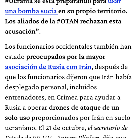
#Ucrania se está preparando para
usar
una bomba sucia
en su propio territorio.
Los aliados de la #OTAN rechazan esta
acusación”
.
Los funcionarios occidentales también han
estado
preocupados por la mayor
asociación de Rusia con Irán
, después de
que los funcionarios dijeron que Irán había
desplegado personal, incluidos
entrenadores, en Crimea para ayudar a
Rusia a operar
drones de ataque de un
solo uso
proporcionados por Irán en suelo
ucraniano. El 21 de octubre,
el secretario de
Estado de EE.UU., Antony Blinken
, dijo que