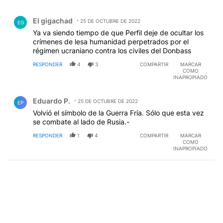
Comentario de El gigachad.
El gigachad
25 DE OCTUBRE DE 2022
EG
Ya va siendo tiempo de que Perfil deje de ocultar los
crímenes de lesa humanidad perpetrados por el
régimen ucraniano contra los civiles del Donbass
RESPONDER
4
3
COMPARTIR
MARCAR
COMO
INAPROPIADO
Comentario de Eduardo P..
Eduardo P.
25 DE OCTUBRE DE 2022
EP
Volvió el símbolo de la Guerra Fría. Sólo que esta vez
se combate al lado de Rusia.-
RESPONDER
1
4
COMPARTIR
MARCAR
COMO
INAPROPIADO