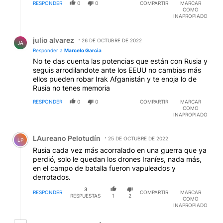
RESPONDER
0
0
COMPARTIR
MARCAR
COMO
INAPROPIADO
Respuesta de julio alvarez.
julio alvarez
26 DE OCTUBRE DE 2022
JA
Responder a
Marcelo Garcia
No te das cuenta las potencias que están con Rusia y
seguis arrodilandote ante los EEUU no cambias más
ellos pueden robar Irak Afganistán y te enoja lo de
Rusia no tenes memoria
RESPONDER
0
0
COMPARTIR
MARCAR
COMO
INAPROPIADO
Comentario de LAureano Pelotudín.
LAureano Pelotudín
25 DE OCTUBRE DE 2022
LP
Rusia cada vez más acorralado en una guerra que ya
perdió, solo le quedan los drones Iraníes, nada más,
en el campo de batalla fueron vapuleados y
derrotados.
3
RESPONDER
COMPARTIR
MARCAR
RESPUESTAS
1
2
COMO
INAPROPIADO