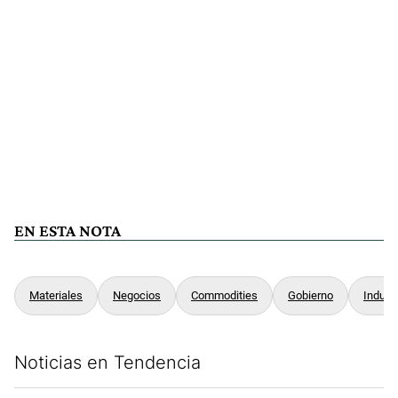
EN ESTA NOTA
Materiales
Negocios
Commodities
Gobierno
Indust
Noticias en Tendencia
Este listado muestra los artículos con más comentarios en los últim