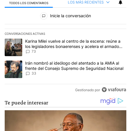
LOS MÁS RECIENTES
TODOS LOS COMENTARIOS
Todos los comentarios
Inicie la conversación
CONVERSACIONES ACTIVAS
Este listado muestra los artículos con más comentarios en los últim
Un artículo de tendencia con el título "Karina Milei vuelve al cen
Karina Milei vuelve al centro de la escena: reúne a
los legisladores bonaerenses y acelera el armado
para 2027
73
Un artículo de tendencia con el título "Irán nombró al ideólogo d
Irán nombró al ideólogo del atentado a la AMIA al
frente del Consejo Supremo de Seguridad Nacional
33
Gestionado por