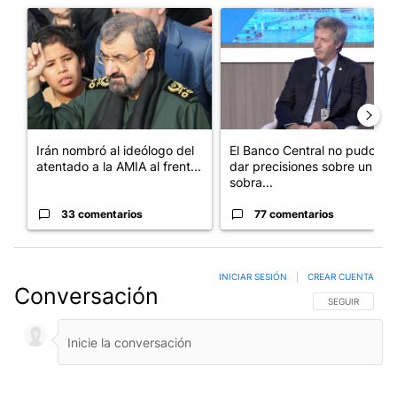
Un artículo de tendencia con el título "Irán nombró al ideólog
Un artículo de tendencia con e
Irán nombró al ideólogo del
El Banco Central no pudo
atentado a la AMIA al frent...
dar precisiones sobre un
sobra...
33 comentarios
77 comentarios
INICIAR SESIÓN
|
CREAR CUENTA
Conversación
SIGA ESTA CO
SEGUIR