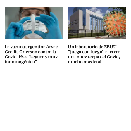
La vacuna argentina Arvac
Un laboratorio de EEUU
Cecilia Grierson contra la
"juega con fuego" al crear
Covid-19 es "segura y muy
una nueva cepa del Covid,
inmunogénica"
mucho más letal