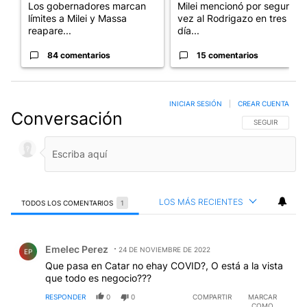
Los gobernadores marcan
Milei mencionó por segunda
límites a Milei y Massa
vez al Rodrigazo en tres
reapare...
día...
84 comentarios
15 comentarios
INICIAR SESIÓN
|
CREAR CUENTA
Conversación
SIGA ESTA CO
SEGUIR
LOS MÁS RECIENTES
TODOS LOS COMENTARIOS
1
Todos los comentarios
Comentario de Emelec Perez.
Emelec Perez
24 DE NOVIEMBRE DE 2022
EP
Que pasa en Catar no ehay COVID?, O está a la vista
que todo es negocio???
RESPONDER
0
0
COMPARTIR
MARCAR
COMO