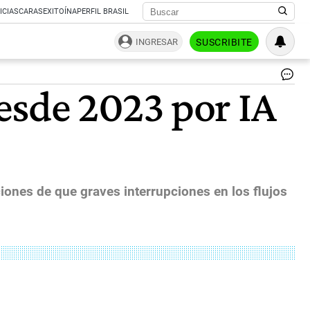
ICIAS
CARAS
EXITOÍNA
PERFIL BRASIL
INGRESAR
SUSCRIBITE
US
esde 2023 por IA
EC
ST
MA
|
ones de que graves interrupciones en los flujos