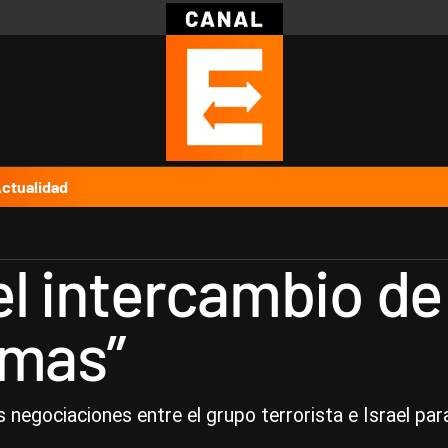
Política
Pymes
Salud
Internacional
Clima
Deportes
Business
Noticias
Caras
ctualidad
el intercambio de
amas”
negociaciones entre el grupo terrorista e Israel para