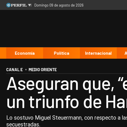
domingo 09 de agosto de 2026
Últimas noticias
Inicio
Ahora
Opinión
Cultura
Arte
Educación
Videos
Córdoba
Reperfilar
Diario del Juicio
Economía
Política
Internacional
A
CANAL E
MEDIO ORIENTE
Aseguran que, “
un triunfo de H
Lo sostuvo Miguel Steuermann, con respecto a las 
secuestradas.