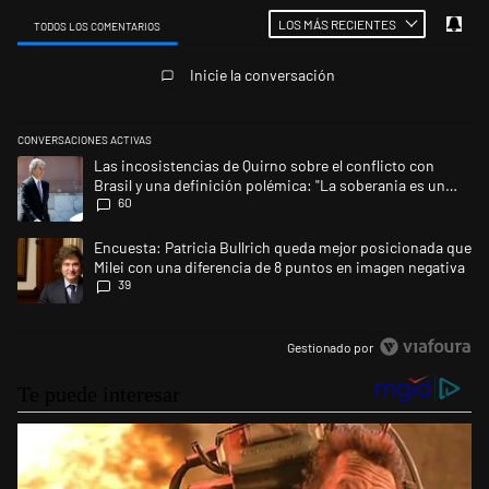
LOS MÁS RECIENTES
TODOS LOS COMENTARIOS
Todos los comentarios
Inicie la conversación
CONVERSACIONES ACTIVAS
Este listado muestra los artículos con más comentarios en los últimos 
Un artículo de tendencia con el título "Las incosistencias de Quirno so
Las incosistencias de Quirno sobre el conflicto con
Brasil y una definición polémica: "La soberania es un
60
concepto antiguo"
Un artículo de tendencia con el título "Encuesta: Patricia Bullrich qu
Encuesta: Patricia Bullrich queda mejor posicionada que
Milei con una diferencia de 8 puntos en imagen negativa
39
Gestionado por