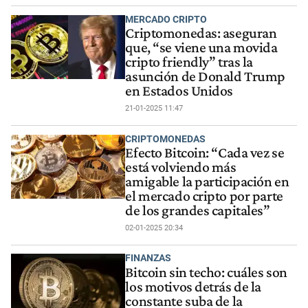
MERCADO CRIPTO
Criptomonedas: aseguran
que, “se viene una movida
cripto friendly” tras la
asunción de Donald Trump
en Estados Unidos
21-01-2025 11:47
CRIPTOMONEDAS
Efecto Bitcoin: “Cada vez se
está volviendo más
amigable la participación en
el mercado cripto por parte
de los grandes capitales”
02-01-2025 20:34
FINANZAS
Bitcoin sin techo: cuáles son
los motivos detrás de la
constante suba de la