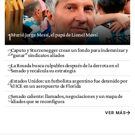
Murió Jorge Messi, el papá de Lionel Messi
1
Caputo y Sturzenegger crean un fondo para indemnizar y
2
“ganar” sindicatos aliados
La Rosada busca culpables después de la derrota en el
3
Senado y recalcula su estrategia
Estados Unidos: un futbolista argentino fue detenido por
4
el ICE en un aeropuerto de Florida
Senado caliente: llamados, negociaciones y un mapa de
5
aliados que se reconfigura
VER MÁS