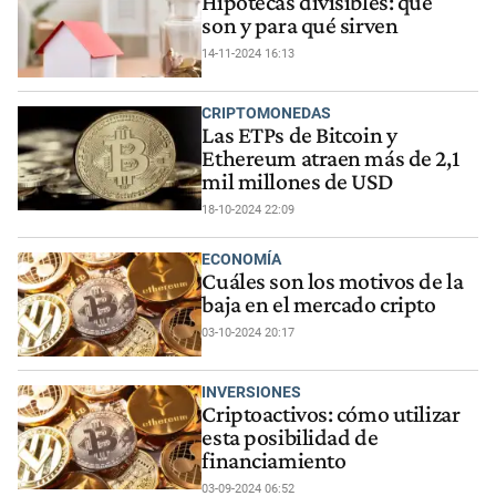
Hipotecas divisibles: qué
son y para qué sirven
14-11-2024 16:13
CRIPTOMONEDAS
Las ETPs de Bitcoin y
Ethereum atraen más de 2,1
mil millones de USD
18-10-2024 22:09
ECONOMÍA
Cuáles son los motivos de la
baja en el mercado cripto
03-10-2024 20:17
INVERSIONES
Criptoactivos: cómo utilizar
esta posibilidad de
financiamiento
03-09-2024 06:52