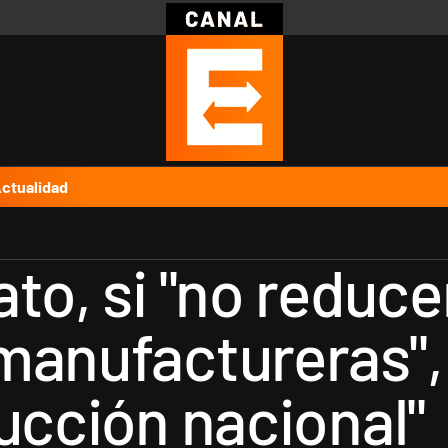
Política
Pymes
Salud
Internacional
Clima
Deportes
Business
Noticias
Caras
ctualidad
ato, si "no reduc
manufactureras",
ucción nacional"