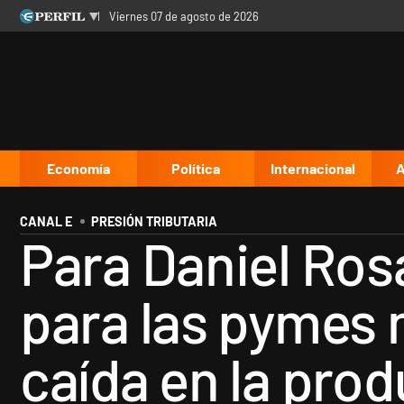
viernes 07 de agosto de 2026
Últimas noticias
Inicio
Ahora
Opinión
Cultura
Arte
Educación
Videos
Córdoba
Reperfilar
Diario del Juicio
Economía
Política
Internacional
A
CANAL E
PRESIÓN TRIBUTARIA
Para Daniel Ros
para las pymes 
caída en la prod