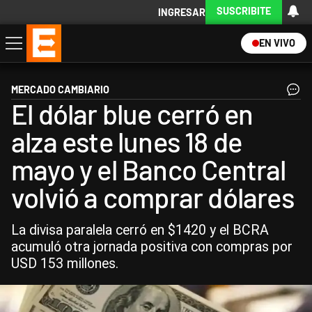
SUSCRIBITE
INGRESAR
EN VIVO
Economía
Política
Internacional
Actualidad
Descargá la App
MERCADO CAMBIARIO
El dólar blue cerró en
alza este lunes 18 de
mayo y el Banco Central
volvió a comprar dólares
La divisa paralela cerró en $1420 y el BCRA
acumuló otra jornada positiva con compras por
USD 153 millones.