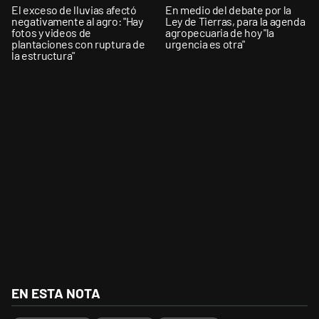
El exceso de lluvias afectó
En medio del debate por la
negativamente al agro: "Hay
Ley de Tierras, para la agenda
fotos y videos de
agropecuaria de hoy "la
plantaciones con ruptura de
urgencia es otra"
la estructura"
EN ESTA NOTA