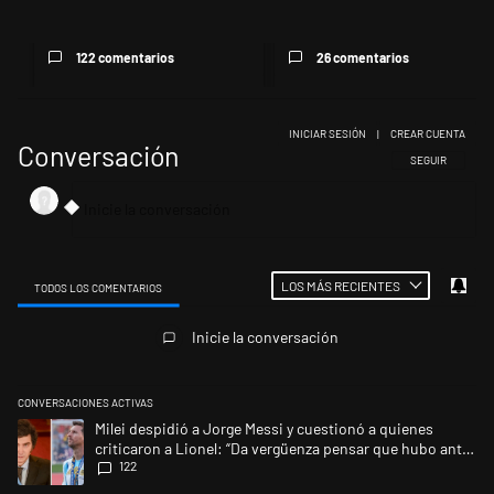
122 comentarios
26 comentarios
INICIAR SESIÓN
|
CREAR CUENTA
Conversación
SIGA ESTA CONV
SEGUIR
LOS MÁS RECIENTES
TODOS LOS COMENTARIOS
Todos los comentarios
Inicie la conversación
CONVERSACIONES ACTIVAS
Este listado muestra los artículos con más comentarios en los últimos 
Un artículo de tendencia con el título "Milei despidió a Jorge Messi y 
Milei despidió a Jorge Messi y cuestionó a quienes
criticaron a Lionel: “Da vergüenza pensar que hubo anti-
122
Messi”