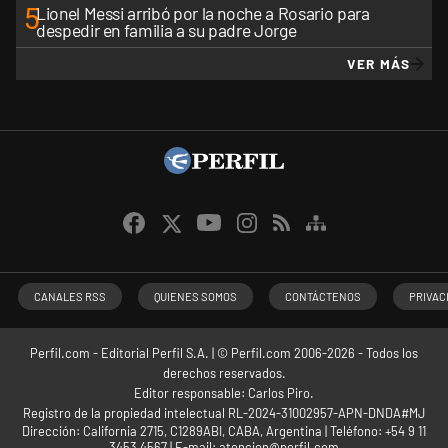
5
Lionel Messi arribó por la noche a Rosario para
despedir en familia a su padre Jorge
VER MÁS
CANALES RSS
QUIENES SOMOS
CONTÁCTENOS
PRIVAC
Perfil.com - Editorial Perfil S.A.
| © Perfil.com 2006-2026 - Todos los
derechos reservados.
Editor responsable: Carlos Piro.
Registro de la propiedad intelectual RL-2024-31002957-APN-DNDA#MJ
Dirección:
California 2715
,
C1289ABI
,
CABA, Argentina
| Teléfono:
+54 9 11
3453 4567
| E-mail:
atencion@perfil.com