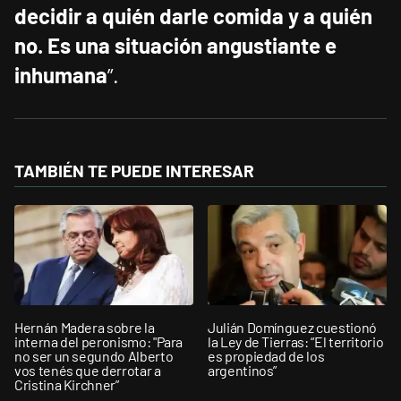
decidir a quién darle comida y a quién
no. Es una situación angustiante e
inhumana
”.
TAMBIÉN TE PUEDE INTERESAR
Hernán Madera sobre la
Julián Domínguez cuestionó
interna del peronismo: "Para
la Ley de Tierras: “El territorio
no ser un segundo Alberto
es propiedad de los
vos tenés que derrotar a
argentinos”
Cristina Kirchner”