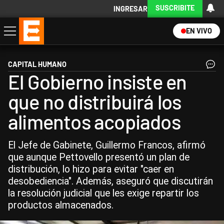
SUSCRIBITE
INGRESAR
EN VIVO
Economía
Política
Internacional
Actualidad
Descargá la App
CAPITAL HUMANO
El Gobierno insiste en
que no distribuirá los
alimentos acopiados
El Jefe de Gabinete, Guillermo Francos, afirmó
que aunque Pettovello presentó un plan de
distribución, lo hizo para evitar "caer en
desobediencia". Además, aseguró que discutirán
la resolución judicial que les exige repartir los
productos almacenados.