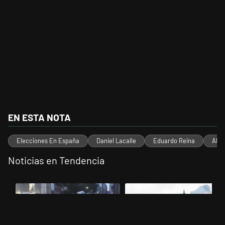
EN ESTA NOTA
Elecciones En España
Daniel Lacalle
Eduardo Reina
Albe
Noticias en Tendencia
Este listado muestra los artículos con más comentarios en los últimos 
Un artículo de tendencia con el título "La tensión frente al Congreso
Un artículo de tendencia con el t