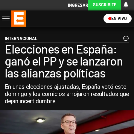
SUSCRIBITE
INGRESAR
EN VIVO
Economía
Política
Internacional
Actualidad
Descargá la App
INTERNACIONAL
Elecciones en España:
ganó el PP y se lanzaron
las alianzas políticas
En unas elecciones ajustadas, España votó este
domingo y los comicios arrojaron resultados que
dejan incertidumbre.