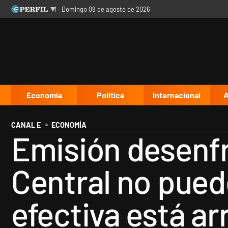
domingo 09 de agosto de 2026
Últimas noticias
Inicio
Ahora
Opinión
Cultura
Arte
Educación
Videos
Córdoba
Reperfilar
Diario del Juicio
Economía
Política
Internacional
A
CANAL E
ECONOMÍA
Emisión desenfr
Central no pued
efectiva está ar