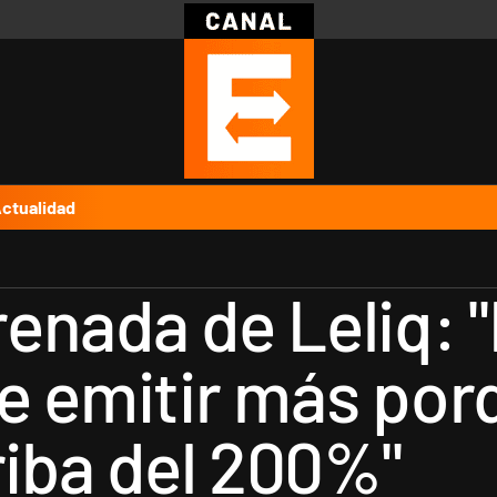
Política
Pymes
Salud
Internacional
Clima
Deportes
Business
Noticias
Caras
ctualidad
enada de Leliq: 
e emitir más porq
riba del 200%"