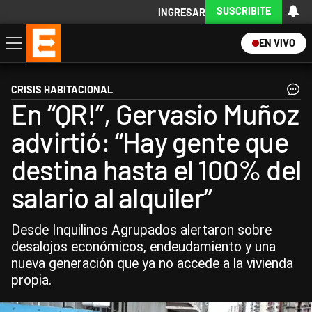
SUSCRIBITE
INGRESAR
EN VIVO
Economía
Política
Internacional
Actualidad
Descargá la App
CRISIS HABITACIONAL
En “QR!”, Gervasio Muñoz
advirtió: “Hay gente que
destina hasta el 100% del
salario al alquiler”
Desde Inquilinos Agrupados alertaron sobre
desalojos económicos, endeudamiento y una
nueva generación que ya no accede a la vivienda
propia.