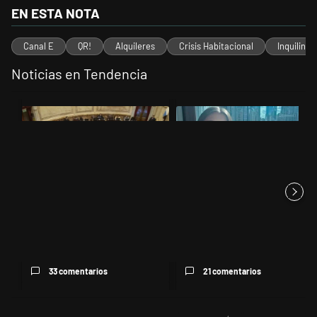
EN ESTA NOTA
Canal E
QR!
Alquileres
Crisis Habitacional
Inquilinos
Noticias en Tendencia
Este listado muestra los artículos con más comentarios en los últimos 
Un artículo de tendencia con el título "El Senado dio media sanción a
Un artículo de tendencia con el 
El Senado dio media sanción a
Quién es Iliana Lick, la
la Inviolabilidad de la P...
argentina que está detenida
po...
33 comentarios
21 comentarios