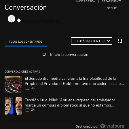
INICIAR SESIÓN
|
CREAR CUENTA
Conversación
SIGA ESTA CONV
SEGUIR
LOS MÁS RECIENTES
TODOS LOS COMENTARIOS
Todos los comentarios
Inicie la conversación
CONVERSACIONES ACTIVAS
Este listado muestra los artículos con más comentarios en los últimos 
Un artículo de tendencia con el título "El Senado dio media sanción a l
El Senado dio media sanción a la Inviolabilidad de la
Propiedad Privada: el Gobierno tuvo que ceder en la Ley
33
del Manejo del Fuego
Un artículo de tendencia con el título "Tensión Lula-Milei: “Anular e
Tensión Lula-Milei: “Anular el regreso del embajador
marca un compás diplomático al que no estamos
34
acostumbrados"
Gestionado por