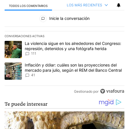
LOS MÁS RECIENTES
TODOS LOS COMENTARIOS
Todos los comentarios
Inicie la conversación
CONVERSACIONES ACTIVAS
Este listado muestra los artículos con más comentarios en los últim
Un artículo de tendencia con el título "La violencia sigue en los 
La violencia sigue en los alrededores del Congreso:
represión, detenidos y una fotógrafa herida
111
Un artículo de tendencia con el título "Inflación y dólar: cuáles 
Inflación y dólar: cuáles son las proyecciones del
mercado para julio, según el REM del Banco Central
41
Gestionado por