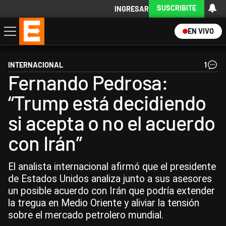
SUSCRIBITE
INGRESAR
EN VIVO
Economía
Política
Internacional
Actualidad
Descargá la App
INTERNACIONAL
1
Fernando Pedrosa:
“Trump está decidiendo
si acepta o no el acuerdo
con Irán”
El analista internacional afirmó que el presidente
de Estados Unidos analiza junto a sus asesores
un posible acuerdo con Irán que podría extender
la tregua en Medio Oriente y aliviar la tensión
sobre el mercado petrolero mundial.