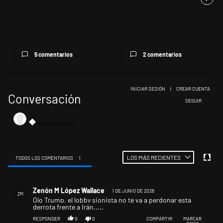
El FBI desembarcó en
Micky Vainilla y un fenómeno
Argentina con la idea de
barroso
blindar l...
5 comentarios
2 comentarios
INICIAR SESIÓN
|
CREAR CUENTA
Conversación
SIGA ESTA CONV
SEGUIR
LOS MÁS RECIENTES
TODOS LOS COMENTARIOS
1
Todos los comentarios
Comentario de Zenón M López Wallace.
Zenón M López Wallace
1 DE JUNIO DE 2026
ZM
Ojo Trump, el lobby sionista no te va a perdonar esta
derrota frente a Irán.....
RESPONDER
0
0
COMPARTIR
MARCAR