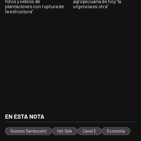
fotos y videos de
agropecuaria de hoy "la
plantaciones con ruptura de
urgencia es otra"
la estructura"
EN ESTA NOTA
Gustavo Sambucetti
Hot Sale
Canal E
Economía