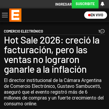
SUSCRIBITE
INGRESAR
EN VIVO
Economía
Política
Internacional
Actualidad
Descargá la App
COMERCIO ELECTRÓNICO
1
Hot Sale 2026: creció la
facturación, pero las
ventas no lograron
ganarle a la inflación
El director institucional de la Cámara Argentina
de Comercio Electrónico, Gustavo Sambucetti,
aseguró que el evento registró más de 6
millones de compras y un fuerte crecimiento del
consumo online.