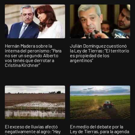
Hernán Madera sobre la
Julián Domínguez cuestionó
interna del peronismo: "Para
la Ley de Tierras: “El territorio
no ser un segundo Alberto
es propiedad de los
vos tenés que derrotar a
argentinos”
Cristina Kirchner”
El exceso de lluvias afectó
En medio del debate por la
negativamente al agro: "Hay
Ley de Tierras, para la agenda