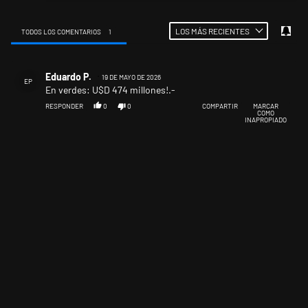
LOS MÁS RECIENTES
TODOS LOS COMENTARIOS
1
Todos los comentarios
Comentario de Eduardo P..
Eduardo P.
19 DE MAYO DE 2026
EP
En verdes: U$D 474 millones!.-
RESPONDER
0
0
COMPARTIR
MARCAR
COMO
INAPROPIADO